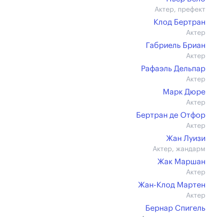
Актер, префект
Клод Бертран
Актер
Габриель Бриан
Актер
Рафаэль Дельпар
Актер
Марк Дюре
Актер
Бертран де Отфор
Актер
Жан Луизи
Актер, жандарм
Жак Маршан
Актер
Жан-Клод Мартен
Актер
Бернар Спигель