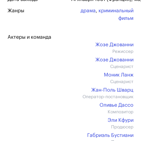
Жанры
драма
,
криминальный
фильм
Актеры и команда
Жозе Джованни
Режиссер
Жозе Джованни
Сценарист
Моник Ланж
Сценарист
Жан-Поль Шварц
Оператор-постановщик
Оливье Дассо
Композитор
Эли Кфури
Продюсер
Габриэль Бустиани