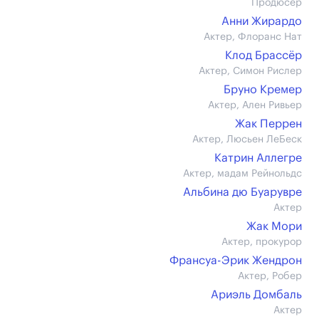
Продюсер
Анни Жирардо
Актер, Флоранс Нат
Клод Брассёр
Актер, Симон Рислер
Бруно Кремер
Актер, Ален Ривьер
Жак Перрен
Актер, Люсьен ЛеБеск
Катрин Аллегре
Актер, мадам Рейнольдс
Альбина дю Буарувре
Актер
Жак Мори
Актер, прокурор
Франсуа-Эрик Жендрон
Актер, Робер
Ариэль Домбаль
Актер