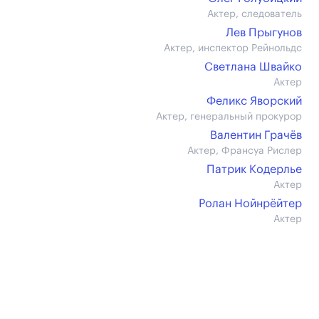
Актер, следователь
Лев Прыгунов
Актер, инспектор Рейнольдс
Светлана Швайко
Актер
Феликс Яворский
Актер, генеральный прокурор
Валентин Грачёв
Актер, Франсуа Рислер
Патрик Кодерлье
Актер
Ролан Нойнрёйтер
Актер