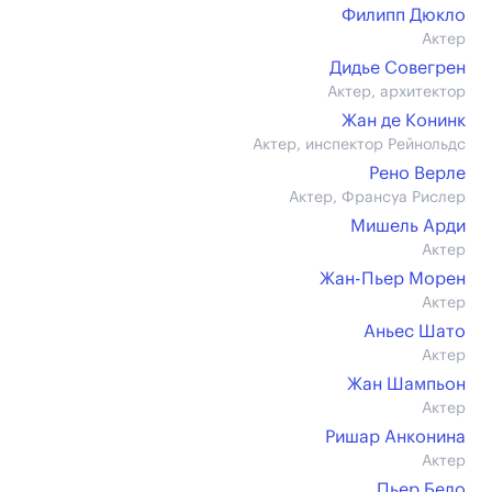
Филипп Дюкло
Актер
Дидье Совегрен
Актер, архитектор
Жан де Конинк
Актер, инспектор Рейнольдс
Рено Верле
Актер, Франсуа Рислер
Мишель Арди
Актер
Жан-Пьер Морен
Актер
Аньес Шато
Актер
Жан Шампьон
Актер
Ришар Анконина
Актер
Пьер Бело