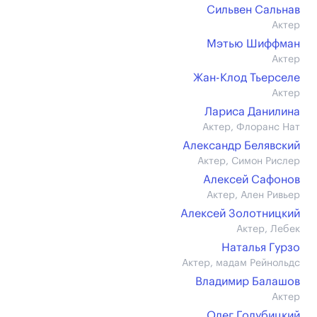
Сильвен Сальнав
Актер
Мэтью Шиффман
Актер
Жан-Клод Тьерселе
Актер
Лариса Данилина
Актер, Флоранс Нат
Александр Белявский
Актер, Симон Рислер
Алексей Сафонов
Актер, Ален Ривьер
Алексей Золотницкий
Актер, Лебек
Наталья Гурзо
Актер, мадам Рейнольдс
Владимир Балашов
Актер
Олег Голубицкий