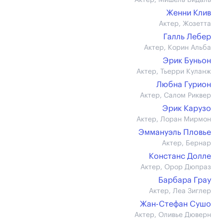
Актер, Мишель Видаль
Женни Клив
Актер, Жозетта
Галль Лебер
Актер, Корин Альба
Эрик Буньон
Актер, Тьерри Куланж
Любна Гурион
Актер, Салом Риквер
Эрик Карузо
Актер, Лоран Мирмон
Эммануэль Пловье
Актер, Бернар
Констанс Долле
Актер, Орор Дюпраз
Барбара Грау
Актер, Леа Зиглер
Жан-Стефан Сушо
Актер, Оливье Дюверн