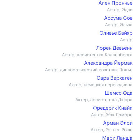
Ален Проннье
Актер, Эдди
Ассума Сов
Актер, Эльза
Оливье Байяр
Актер
Лорен Девьенн
Актер, ассистентка Калленберга
Александра Йермак
Актер, дипломатический советник Ложье
Сара Верхаген
Актер, немецкая переводчица
Шемсс Ода
Актер, ассистентка Дюпра
Фредерик Кнайп
Актер, Жак Ламбре
Арман Элои
Актер, Эттьен Роше
Мари Ланша