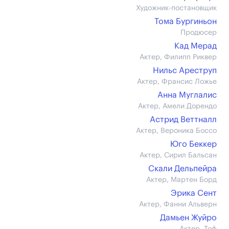
Художник-постановщик
Тома Бургиньон
Продюсер
Кад Мерад
Актер, Филипп Риквер
Нильс Ареструп
Актер, Франсис Ложье
Анна Муглалис
Актер, Амели Дорендо
Астрид Веттналл
Актер, Вероника Боссо
Юго Беккер
Актер, Сирил Бальсан
Скали Дельпейра
Актер, Мартен Борд
Эрика Сент
Актер, Фанни Альверн
Дамьен Жуйро