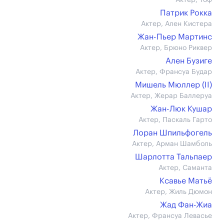
Актер, Тоф
Патрик Рокка
Актер, Ален Кистера
Жан-Пьер Мартинс
Актер, Брюно Риквер
Ален Бузиге
Актер, Франсуа Будар
Мишель Мюллер (II)
Актер, Жерар Баллеруа
Жан-Люк Кушар
Актер, Паскаль Гарто
Лоран Шпильфогель
Актер, Арман Шамболь
Шарлотта Тальпаер
Актер, Саманта
Ксавье Матьё
Актер, Жиль Дюмон
Жад Фан-Жиа
Актер, Франсуа Левасье