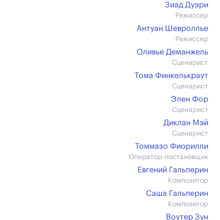
Зиад Дуэри
Режиссер
Антуан Шевроллье
Режиссер
Оливье Деманжель
Сценарист
Тома Финкелькраут
Сценарист
Элен Фор
Сценарист
Диклан Мэй
Сценарист
Томмазо Фиорилли
Оператор-постановщик
Евгений Гальперин
Композитор
Саша Гальперин
Композитор
Воутер Зун