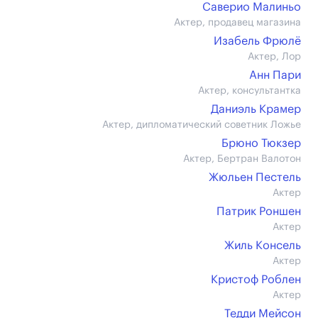
Саверио Малиньо
Актер, продавец магазина
Изабель Фрюлё
Актер, Лор
Анн Пари
Актер, консультантка
Даниэль Крамер
Актер, дипломатический советник Ложье
Брюно Тюкзер
Актер, Бертран Валотон
Жюльен Пестель
Актер
Патрик Роншен
Актер
Жиль Консель
Актер
Кристоф Рoблен
Актер
Тедди Мейсон