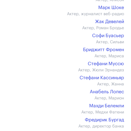
Актер, Алисон
Марк Шоке
Актер, журналист веб-радио
Жак Девелей
Актер, Роман Бродье
Софи Буасьер
Актер, Сильви
Бриджитт Фромен
Актер, Мариса
Стефани Муссю
Актер, Жюли Эрнандез
Стефани Кассиньяр
Актер, Жанна
Анабель Лопес
Актер, Марион
Махди Белемли
Актер, Медхи Фатени
Фредирик Бургад
Актер, директор банка