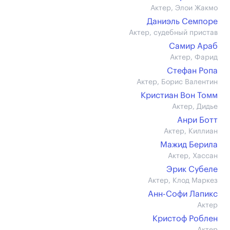
Актер, Элои Жакмо
Даниэль Семпоре
Актер, судебный пристав
Самир Араб
Актер, Фарид
Стефан Ропа
Актер, Борис Валентин
Кристиан Вон Томм
Актер, Дидье
Анри Ботт
Актер, Киллиан
Мажид Берила
Актер, Хассан
Эрик Субеле
Актер, Клод Маркез
Анн-Софи Лапикс
Актер
Кристоф Рoблен