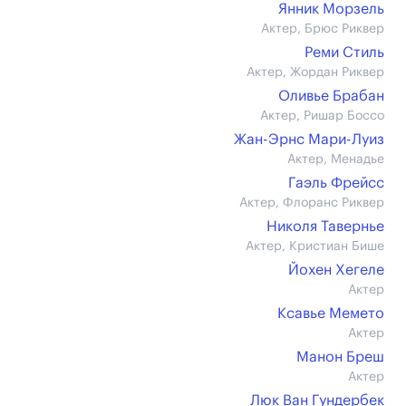
Янник Морзель
Актер, Брюс Риквер
Реми Стиль
Актер, Жордан Риквер
Оливье Брабан
Актер, Ришар Боссо
Жан-Эрнс Мари-Луиз
Актер, Менадье
Гаэль Фрейсс
Актер, Флоранс Риквер
Николя Тавернье
Актер, Кристиан Бише
Йохен Хегеле
Актер
Ксавье Мемето
Актер
Манон Бреш
Актер
Люк Ван Гундербек