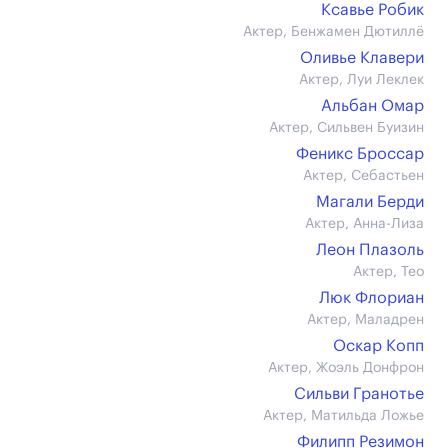
Ксавье Робик
Актер, Бенжамен Дютиллё
Оливье Клавери
Актер, Луи Леклек
Альбан Омар
Актер, Сильвен Буизин
Феникс Броссар
Актер, Себастьен
Магали Берди
Актер, Анна-Лиза
Леон Плазоль
Актер, Тео
Люк Флориан
Актер, Маладрен
Оскар Копп
Актер, Жоэль Донфрон
Сильви Гранотье
Актер, Матильда Ложье
Филипп Резимон