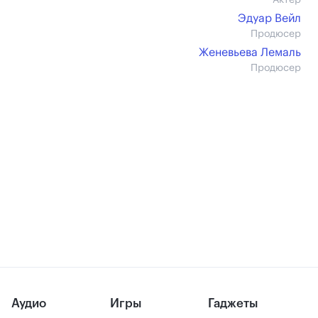
Актер
Эдуар Вейл
Продюсер
Женевьева Лемаль
Продюсер
Аудио
Игры
Гаджеты