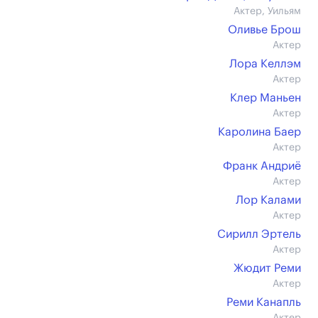
Актер, Уильям
Оливье Брош
Актер
Лора Келлэм
Актер
Клер Маньен
Актер
Каролина Баер
Актер
Франк Андриё
Актер
Лор Калами
Актер
Сирилл Эртель
Актер
Жюдит Реми
Актер
Реми Канапль