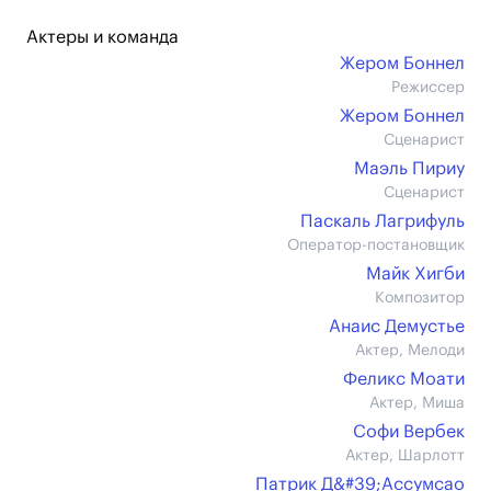
Актеры и команда
Жером Боннел
Режиссер
Жером Боннел
Сценарист
Маэль Пириу
Сценарист
Паскаль Лагрифуль
Оператор-постановщик
Майк Хигби
Композитор
Анаис Демустье
Актер, Мелоди
Феликс Моати
Актер, Миша
Софи Вербек
Актер, Шарлотт
Патрик Д&#39;Ассумсао