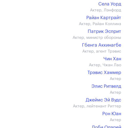
Села Уорд
Актер, Лэнфорд
Райан Картрайт
Актер, Райан Коллинз
Патрик Эсприт
Актер, министр обороны
Гбенга Аккинагбе
Актер, агент Трэвис
Чин Хан
Актер, Чжан Лао
Трэвис Хаммер
Актер
Элис Ритвелд
Актер
Джеймс Эй Вудс
Актер, лейтенант Риттер
Рон Юан
Актер
Доби Опарей