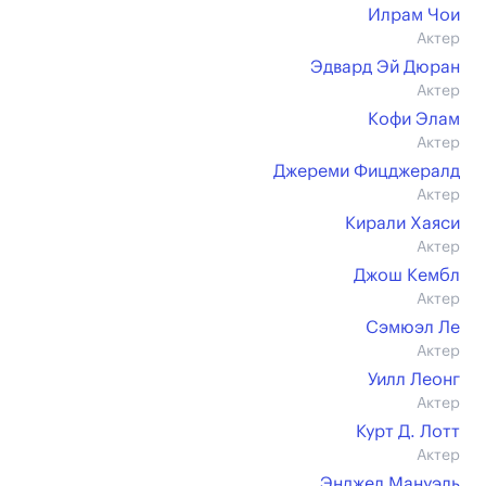
Илрам Чои
Актер
Эдвард Эй Дюран
Актер
Кофи Элам
Актер
Джереми Фицджералд
Актер
Кирали Хаяси
Актер
Джош Кембл
Актер
Сэмюэл Ле
Актер
Уилл Леонг
Актер
Курт Д. Лотт
Актер
Энджел Мануэль