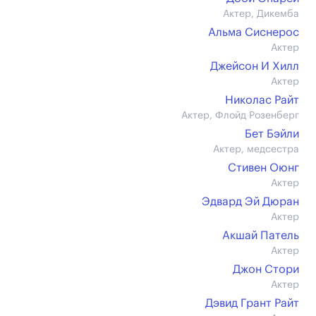
Актер, Дикемба
Альма Сиснерос
Актер
Джейсон И Хилл
Актер
Николас Райт
Актер, Флойд Розенберг
Бет Бэйли
Актер, медсестра
Стивен Оюнг
Актер
Эдвард Эй Дюран
Актер
Акшай Патель
Актер
Джон Стори
Актер
Дэвид Грант Райт