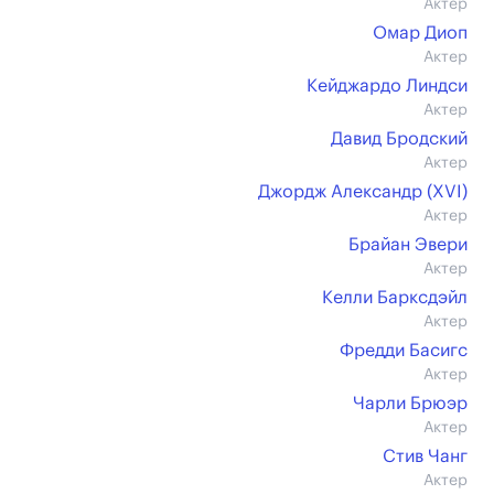
Актер
Омар Диоп
Актер
Кейджардо Линдси
Актер
Давид Бродский
Актер
Джордж Александр (XVI)
Актер
Брайан Эвери
Актер
Келли Барксдэйл
Актер
Фредди Басигс
Актер
Чарли Брюэр
Актер
Стив Чанг
Актер