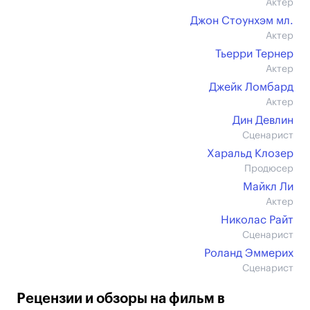
Актер
Джон Стоунхэм мл.
Актер
Тьерри Тернер
Актер
Джейк Ломбард
Актер
Дин Девлин
Сценарист
Харальд Клозер
Продюсер
Майкл Ли
Актер
Николас Райт
Сценарист
Роланд Эммерих
Сценарист
Рецензии и обзоры на фильм в