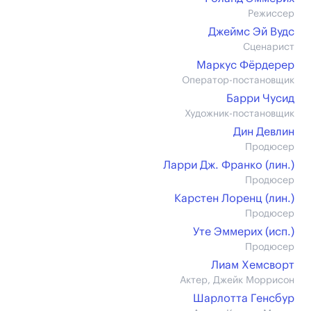
Режиссер
Джеймс Эй Вудс
Сценарист
Маркус Фёрдерер
Оператор-постановщик
Барри Чусид
Художник-постановщик
Дин Девлин
Продюсер
Ларри Дж. Франко (лин.)
Продюсер
Карстен Лоренц (лин.)
Продюсер
Уте Эммерих (иcп.)
Продюсер
Лиам Хемсворт
Актер, Джейк Моррисон
Шарлотта Генсбур