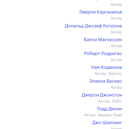
Актер
Эверли Карганилья
Актер
Дональд Джозеф Котрона
Актер
Билли Магнуссен
Актер
Роберт Родригес
Актер
Нил Кодински
Актер, Варгос
Элиска Васкес
Актер
Джерси Джонстон
Актер, Либс
Тодд Дионн
Актер, Закари Леви
Джо Шиллинг