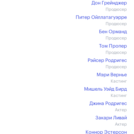
Дон Грейнджер
Продюсер
Питер Ойллатагуэрре
Продюсер
Бен Орманд
Продюсер
Том Пропер
Продюсер
Рэйсер Родригес
Продюсер
Мэри Вернье
Кастинг
Мишель Уэйд Бирд
Кастинг
Джина Родригес
Актер
Закари Ливай
Актер
Коннор Эстерсон