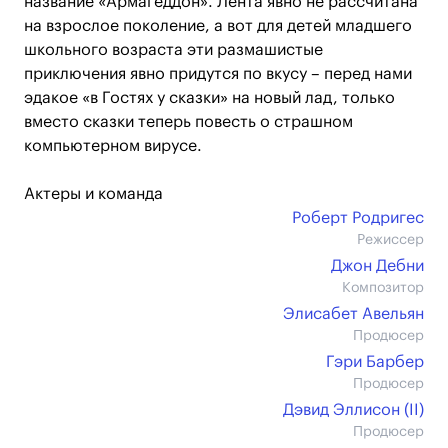
название «Армагеддон». Лента явно не рассчитана
на взрослое поколение, а вот для детей младшего
школьного возраста эти размашистые
приключения явно придутся по вкусу – перед нами
эдакое «в Гостях у сказки» на новый лад, только
вместо сказки теперь повесть о страшном
компьютерном вирусе.
Актеры и команда
Роберт Родригес
Режиссер
Джон Дебни
Композитор
Элисабет Авельян
Продюсер
Гэри Барбер
Продюсер
Дэвид Эллисон (II)
Продюсер