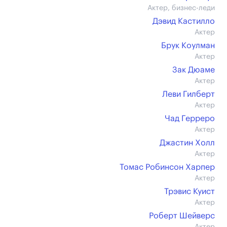
Актер, бизнес-леди
Дэвид Кастилло
Актер
Брук Коулман
Актер
Зак Дюаме
Актер
Леви Гилберт
Актер
Чад Герреро
Актер
Джастин Холл
Актер
Томас Робинсон Харпер
Актер
Трэвис Куист
Актер
Роберт Шейверс