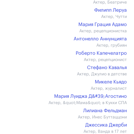
Актер, Беатриче
Филипп Леруа
Актер, Чутти
Мария Грация Адамо
Актер, рецепционистка
Антонелло Аннунцията
Актер, грубиян
Роберто Капечелатро
Актер, рецепционист
Стефано Кавалья
Актер, Джулио в детстве
Микеле Кьядо
Актер, журналист
Мария Луиджа Д&#39;Агостино
Актер, &quot;Мама&quot; в Кукки СПА
Лилиана Фельдман
Актер, Инес Буттаццони
Джессика Джерби
Актер, Ванда в 17 лет