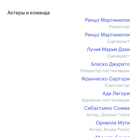
Актеры и команда
Ренцо Мартинелли
Режиссер
Ренцо Мартинелли
Сценарист
Лучия Мария Дзеи
Сценарист
Бласко Джурато
Оператор-постановщик
Франческо Сартори
Композитор
Ада Легори
Художник-постановщик
Себастьяно Сомма
Актер, Джулио Гуала
Орнелла Мути
Актер, Ванда Россо