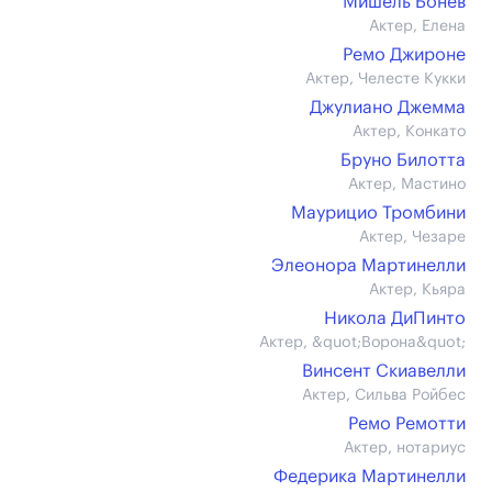
Мишель Бонев
Актер, Елена
Ремо Джироне
Актер, Челесте Кукки
Джулиано Джемма
Актер, Конкато
Бруно Билотта
Актер, Мастино
Маурицио Тромбини
Актер, Чезаре
Элеонора Мартинелли
Актер, Кьяра
Никола ДиПинто
Актер, &quot;Ворона&quot;
Винсент Скиавелли
Актер, Сильва Ройбес
Ремо Ремотти
Актер, нотариус
Федерика Мартинелли