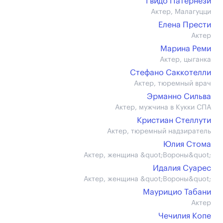
Гвидо Патернези
Актер, Малагуцци
Елена Прести
Актер
Марина Реми
Актер, цыганка
Стефано Саккотелли
Актер, тюремный врач
Эрманно Сильва
Актер, мужчина в Кукки СПА
Кристиан Стеллути
Актер, тюремный надзиратель
Юлия Стома
Актер, женщина &quot;Вороны&quot;
Идалия Суарес
Актер, женщина &quot;Вороны&quot;
Маурицио Табани
Актер
Чечилия Копе