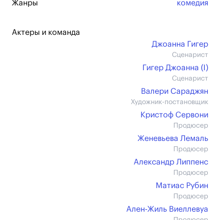
Жанры
комедия
Актеры и команда
Джоанна Гигер
Сценарист
Гигер Джоанна (I)
Сценарист
Валери Сараджян
Художник-постановщик
Кристоф Сервони
Продюсер
Женевьева Лемаль
Продюсер
Александр Липпенс
Продюсер
Матиас Рубин
Продюсер
Ален-Жиль Виеллевуа