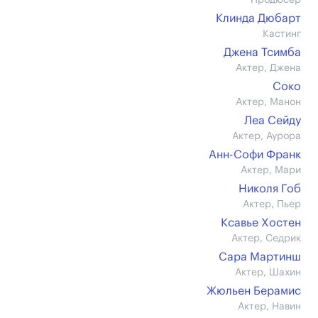
Продюсер
Клинда Дюбарт
Кастинг
Джена Тсимба
Актер, Джена
Соко
Актер, Манон
Леа Сейду
Актер, Аурора
Анн-Софи Франк
Актер, Мари
Николя Гоб
Актер, Пьер
Ксавье Хостен
Актер, Седрик
Сара Мартинш
Актер, Шахин
Жюльен Берамис
Актер, Навин