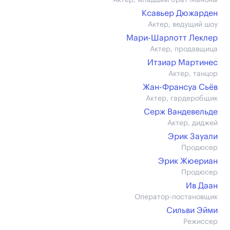
Актер, младший брат Маноны
Ксавьер Дюжарден
Актер, ведущий шоу
Мари-Шарлотт Леклер
Актер, продавщица
Итзиар Мартинес
Актер, танцор
Жан-Франсуа Сьёв
Актер, гардеробщик
Серж Вандевельде
Актер, диджей
Эрик Зауали
Продюсер
Эрик Жюериан
Продюсер
Ив Даан
Оператор-постановщик
Сильви Эйми
Режиссер