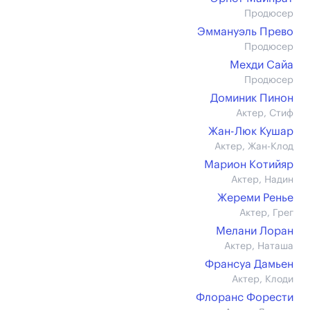
Продюсер
Эммануэль Прево
Продюсер
Мехди Сайа
Продюсер
Доминик Пинон
Актер, Стиф
Жан-Люк Кушар
Актер, Жан-Клод
Марион Котийяр
Актер, Надин
Жереми Ренье
Актер, Грег
Мелани Лоран
Актер, Наташа
Франсуа Дамьен
Актер, Клоди
Флоранс Форести