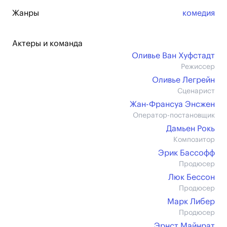
Жанры
комедия
Актеры и команда
Оливье Ван Хуфстадт
Режиссер
Оливье Легрейн
Сценарист
Жан-Франсуа Энсжен
Оператор-постановщик
Дамьен Рокь
Композитор
Эрик Бассофф
Продюсер
Люк Бессон
Продюсер
Марк Либер
Продюсер
Эрнст Майнрат