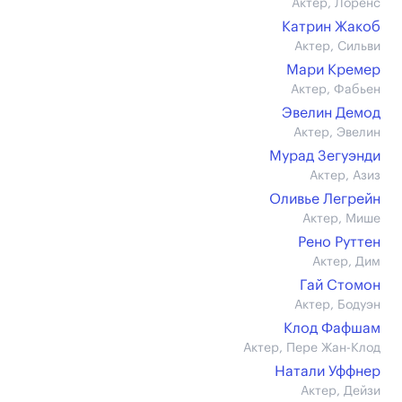
Актер, Лоренс
Катрин Жакоб
Актер, Сильви
Мари Кремер
Актер, Фабьен
Эвелин Демод
Актер, Эвелин
Мурад Зегуэнди
Актер, Азиз
Оливье Легрейн
Актер, Мише
Рено Руттен
Актер, Дим
Гай Стомон
Актер, Бодуэн
Клод Фафшам
Актер, Пере Жан-Клод
Натали Уффнер
Актер, Дейзи