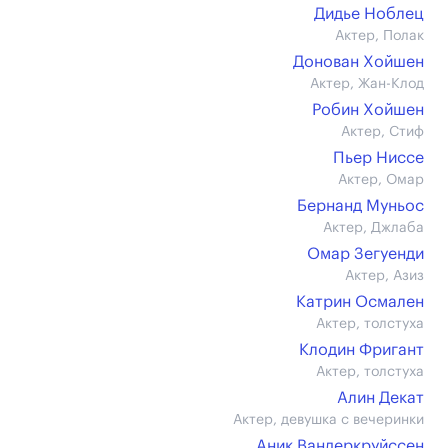
Дидье Ноблец
Актер, Полак
Донован Хойшен
Актер, Жан-Клод
Робин Хойшен
Актер, Стиф
Пьер Ниссе
Актер, Омар
Бернанд Муньос
Актер, Джлаба
Омар Зегуенди
Актер, Азиз
Катрин Осмален
Актер, толстуха
Клодин Фригант
Актер, толстуха
Алин Декат
Актер, девушка с вечеринки
Аник Вандеркруйссен