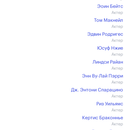
Эоин Бейтс
Актер
Том Макнейл
Актер
Эдвин Родригес
Актер
Юсуф Нжие
Актер
Линдси Райан
Актер
Энн Ву-Лай Пэрри
Актер
Дж. Энтони Спарацино
Актер
Риз Уильямс
Актер
Кертис Браконнье
Актер