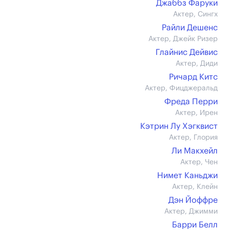
Джаббз Фаруки
Актер, Сингх
Райли Дешенс
Актер, Джейк Ризер
Глайнис Дейвис
Актер, Диди
Ричард Китс
Актер, Фицджеральд
Фреда Перри
Актер, Ирен
Кэтрин Лу Хэгквист
Актер, Глория
Ли Макхейл
Актер, Чен
Нимет Каньджи
Актер, Клейн
Дэн Йоффре
Актер, Джимми
Барри Белл