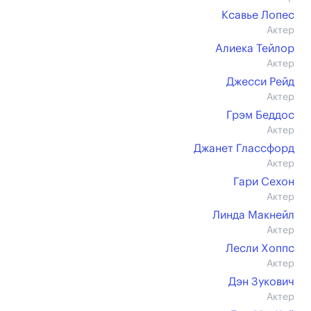
Ксавье Лопес
Актер
Алиека Тейлор
Актер
Джесси Рейд
Актер
Грэм Беддос
Актер
Джанет Глассфорд
Актер
Гари Сехон
Актер
Линда Макнейл
Актер
Лесли Хоппс
Актер
Дэн Зукович
Актер