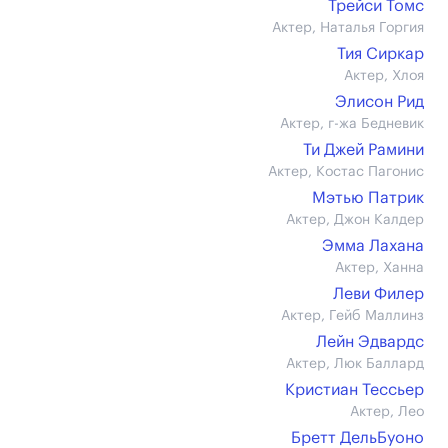
Трейси Томс
Актер, Наталья Горгия
Тия Сиркар
Актер, Хлоя
Элисон Рид
Актер, г-жа Бедневик
Ти Джей Рамини
Актер, Костас Пагонис
Мэтью Патрик
Актер, Джон Калдер
Эмма Лахана
Актер, Ханна
Леви Филер
Актер, Гейб Маллинз
Лейн Эдвардс
Актер, Люк Баллард
Кристиан Тессьер
Актер, Лео
Бретт ДельБуоно