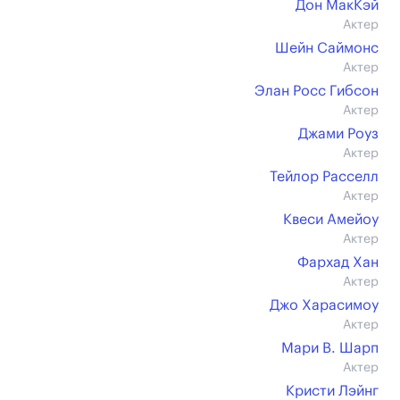
Дон МакКэй
Актер
Шейн Саймонс
Актер
Элан Росс Гибсон
Актер
Джами Роуз
Актер
Тейлор Расселл
Актер
Квеси Амейоу
Актер
Фархад Хан
Актер
Джо Харасимоу
Актер
Мари В. Шарп
Актер
Кристи Лэйнг