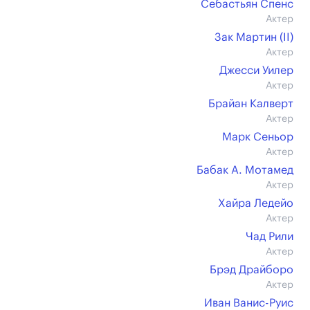
Себастьян Спенс
Актер
Зак Мартин (II)
Актер
Джесси Уилер
Актер
Брайан Калверт
Актер
Марк Сеньор
Актер
Бабак А. Мотамед
Актер
Хайра Ледейо
Актер
Чад Рили
Актер
Брэд Драйборо
Актер
Иван Ванис-Руис