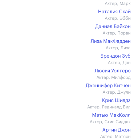
Актер, Марк
Наталия Скай
Актер, Эбби
Дэниэл Бэйкон
Актер, Поран
Лиза МакФадден
Актер, Лиза
Брендон Зуб
Актер, Дэн
Люсия Уолтерс
Актер, Милфорд
Дженнифер Китчен
Актер, Джули
Крис Шилдз
Актер, Рединалд Бил
Мэтью МакКолл
Актер, Стив Сиддах
Артин Джон
Актер, Мэтсон