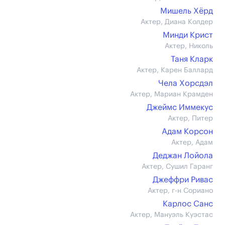
Мишель Хёрд
Актер, Диана Колдер
Минди Крист
Актер, Николь
Таня Кларк
Актер, Карен Баллард
Чела Хорсдэл
Актер, Мариан Крамден
Джеймс Иммекус
Актер, Питер
Адам Корсон
Актер, Адам
Деджан Лойола
Актер, Сушил Гаранг
Джеффри Ривас
Актер, г-н Сориано
Карлос Санс
Актер, Мануэль Куэстас