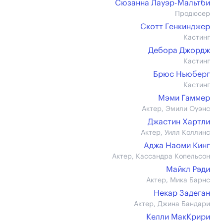
Сюзанна Лауэр-Мальтби
Продюсер
Скотт Генкинджер
Кастинг
Дебора Джордж
Кастинг
Брюс Ньюберг
Кастинг
Мэми Гаммер
Актер, Эмили Оуэнс
Джастин Хартли
Актер, Уилл Коллинс
Аджа Наоми Кинг
Актер, Кассандра Копельсон
Майкл Рэди
Актер, Мика Барнс
Некар Задеган
Актер, Джина Бандари
Келли МакКрири