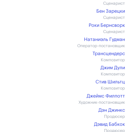
Сценарист
Бен Зарецки
Сценарист
Роки Бернсворк
Сценарист
Натаниэль Гудман
Оператор-постановщик
Трансцендерс
Композитор
Джим Дули
Композитор
Стив Шильтц
Композитор
Джеймс Филпотт
Художник-постановщик
Дэн Джинкс
Продюсер
Дэвид Бабкок
Продюсер