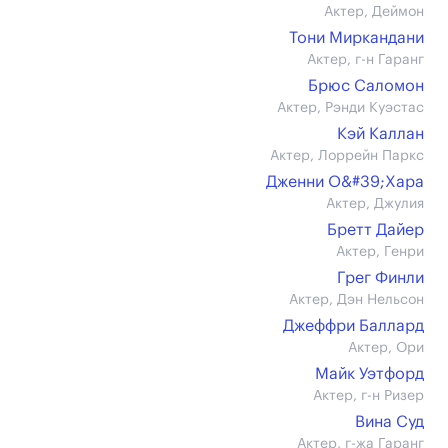
Актер, Деймон
Тони Миркандани
Актер, г-н Гаранг
Брюс Саломон
Актер, Рэнди Куэстас
Кэй Каллан
Актер, Лоррейн Паркс
Дженни О&#39;Хара
Актер, Джулия
Бретт Дайер
Актер, Генри
Грег Финли
Актер, Дэн Нельсон
Джеффри Баллард
Актер, Ори
Майк Уэтфорд
Актер, г-н Ризер
Вина Суд
Актер, г-жа Гаранг