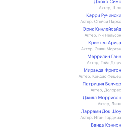
Джоко Симс
Актер, Шон
Кэрри Ручински
Актер, Стейси Паркс
Эрик Кинлейсайд
Актер, г-н Нельсон
Кристен Ариза
Актер, Эшли Морган
Меррилин Ганн
Актер, Гейл Дюру
Миранда Фригон
Актер, Кэндис Фишер
Патриция Белчер
Актер, Долорес
Джилл Моррисон
Актер, Линн
Ларрами Док Шоу
Актер, Итан Горджиа
Ванда Кэннон