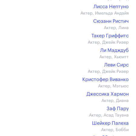
Лисса Нептуно
Актер, Имельда Андайя
Сюзанн Ристич
Актер, Лина
Такер Гриффитс
Актер, Джейк Ризер
Ли Мадждуб
Актер, Хьюитт
Леви Сирс
Актер, Джейк Ризер
Кристофер Виванко
Актер, Мэтьюс
Джессика Хармон
Актер, Диана
Заф Пару
Актер, Асад Тауана
Шейкер Палеха
Актер, Бобби