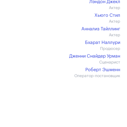
Лэндон Джекл
Актер
Хьюго Стил
Актер
Аннализ Тайллинг
Актер
Бхарат Наллури
Продюсер
Дженни Снайдер Урман
Сценарист
Роберт Эшменн
Оператор-постановщик