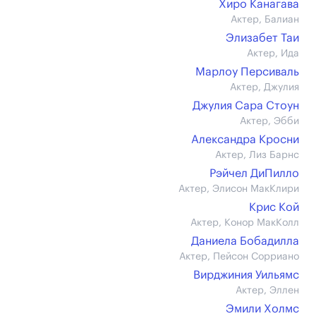
Хиро Канагава
Актер, Балиан
Элизабет Таи
Актер, Ида
Марлоу Персиваль
Актер, Джулия
Джулия Сара Стоун
Актер, Эбби
Александра Кросни
Актер, Лиз Барнс
Рэйчел ДиПилло
Актер, Элисон МакКлири
Крис Кой
Актер, Конор МакКолл
Даниела Бобадилла
Актер, Пейсон Сорриано
Вирджиния Уильямс
Актер, Эллен
Эмили Холмс