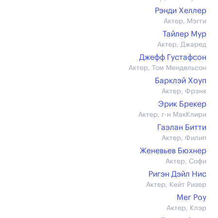
Рэнди Хеллер
Актер, Мэгги
Тайлер Мур
Актер, Джаред
Джефф Густафсон
Актер, Том Мендельсон
Барклэй Хоуп
Актер, Фрэнк
Эрик Брекер
Актер, г-н МакКлири
Гаэлан Битти
Актер, Филип
Женевьев Бюхнер
Актер, Софи
Ригэн Дэйл Нис
Актер, Кейт Ризер
Мег Роу
Актер, Клэр