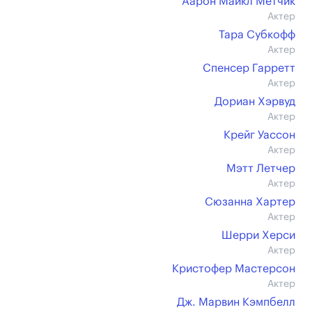
Аарон Майкл Метчик
Актер
Тара Субкофф
Актер
Спенсер Гарретт
Актер
Дориан Хэрвуд
Актер
Крейг Уассон
Актер
Мэтт Летчер
Актер
Сюзанна Хартер
Актер
Шерри Херси
Актер
Кристофер Мастерсон
Актер
Дж. Марвин Кэмпбелл