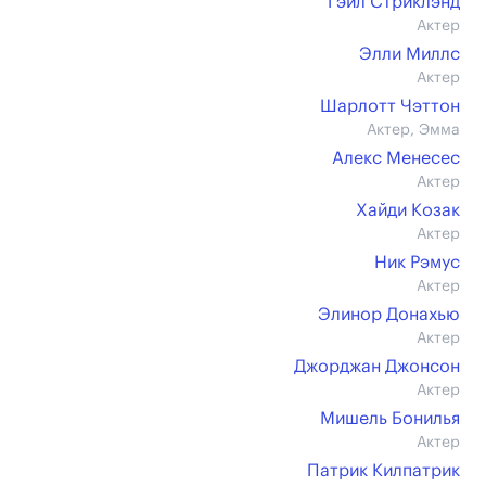
Гэйл Стриклэнд
Актер
Элли Миллс
Актер
Шарлотт Чэттон
Актер, Эмма
Алекс Менесес
Актер
Хайди Козак
Актер
Ник Рэмус
Актер
Элинор Донахью
Актер
Джорджан Джонсон
Актер
Мишель Бонилья
Актер
Патрик Килпатрик