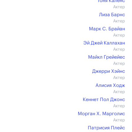
Тоня Каленс
Актер
Лиза Барнс
Актер
Марк С. Брайан
Актер
Эй Джей Каллахан
Актер
Майкл Грейейес
Актер
Джерри Хэйнс
Актер
Алисия Ходж
Актер
Кеннет Пол Джонс
Актер
Морган Х. Марголис
Актер
Патрисия Плейс