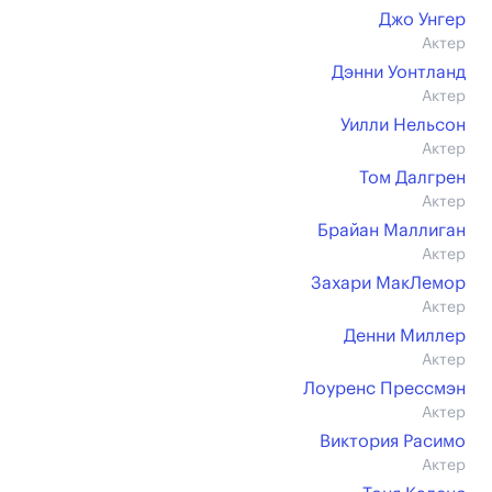
Джо Унгер
Актер
Дэнни Уонтланд
Актер
Уилли Нельсон
Актер
Том Далгрен
Актер
Брайан Маллиган
Актер
Захари МакЛемор
Актер
Денни Миллер
Актер
Лоуренс Прессмэн
Актер
Виктория Расимо
Актер