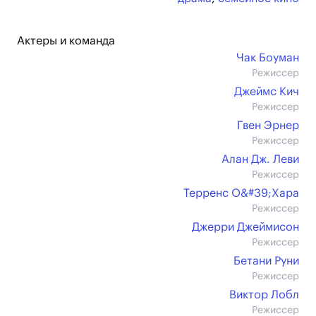
Актеры и команда
Чак Боуман
Режиссер
Джеймс Кич
Режиссер
Гвен Эрнер
Режиссер
Алан Дж. Леви
Режиссер
Терренс О&#39;Хара
Режиссер
Джерри Джеймисон
Режиссер
Бетани Руни
Режиссер
Виктор Лобл
Режиссер