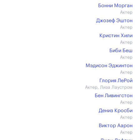
Бонни Морган
Актер
Джозеф Эштон
Актер
Кристин Хили
Актер
Биби Беш
Актер
Мэдисон Эджинтон
Актер
Глория ЛеРой
Актер, Лиза Лаустром
Бен Ливингстон
Актер
Дениз Кросби
Актер
Виктор Аарон
Актер