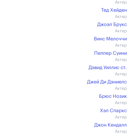
Актер
Тед Хейден
Актер
Джоэл Брукс
Актер
Винс Мелоччи
Актер
Пеппер Суини
Актер
Дэвид Уиллис ст.
Актер
Джей Ди Дэниелс
Актер
Брюс Нозик
Актер
Хэл Спаркс
Актер
Джон Кендалл
Актер