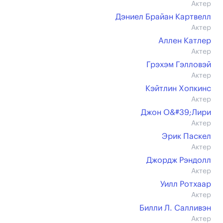
Актер
Дэниел Брайан Картвелл
Актер
Аллен Катлер
Актер
Грэхэм Гэлловэй
Актер
Кэйтлин Хопкинс
Актер
Джон О&#39;Лири
Актер
Эрик Паскел
Актер
Джордж Рэндолл
Актер
Уилл Ротхаар
Актер
Билли Л. Салливэн
Актер