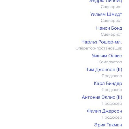
Эндрю Липсиц
Сценарист
Уильям Шмидт
Сценарист
Нэнси Бонд
Сценарист
Чарльз Рошер-мл.
Оператор-постановщик
Уильям Олвис
Композитор
Тим Джонсон (II)
Продюсер
Карл Биндер
Продюсер
Антония Эллис (II)
Продюсер
Филип Джерсон
Продюсер
Эрик Такман