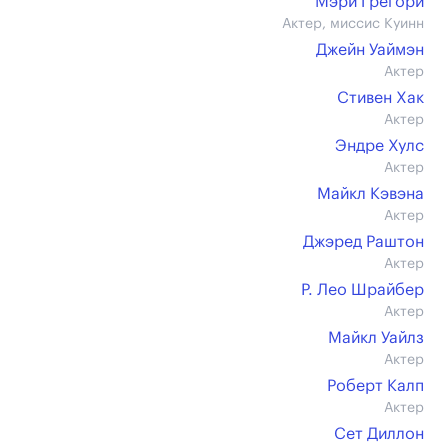
Мэри Грегори
Актер, миссис Куинн
Джейн Уаймэн
Актер
Стивен Хак
Актер
Эндре Хулс
Актер
Майкл Кэвэна
Актер
Джэред Раштон
Актер
Р. Лео Шрайбер
Актер
Майкл Уайлз
Актер
Роберт Калп
Актер
Сет Диллон