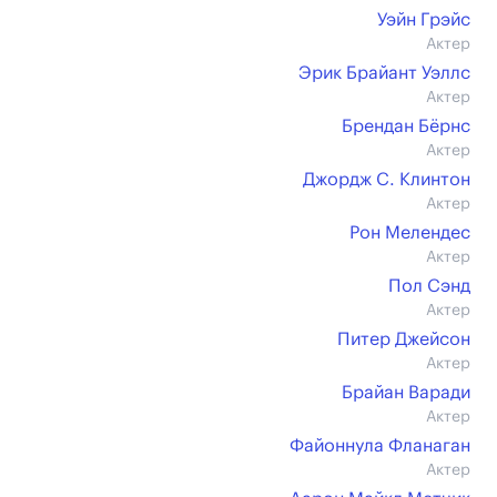
Уэйн Грэйс
Актер
Эрик Брайант Уэллс
Актер
Брендан Бёрнс
Актер
Джордж С. Клинтон
Актер
Рон Мелендес
Актер
Пол Сэнд
Актер
Питер Джейсон
Актер
Брайан Варади
Актер
Файоннула Фланаган
Актер