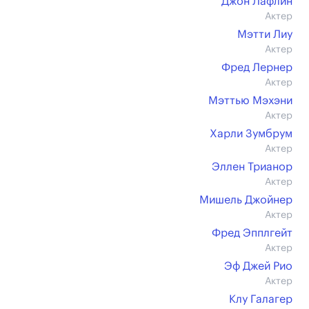
Джон Лафлин
Актер
Мэтти Лиу
Актер
Фред Лернер
Актер
Мэттью Мэхэни
Актер
Харли Зумбрум
Актер
Эллен Трианор
Актер
Мишель Джойнер
Актер
Фред Эпплгейт
Актер
Эф Джей Рио
Актер
Клу Галагер