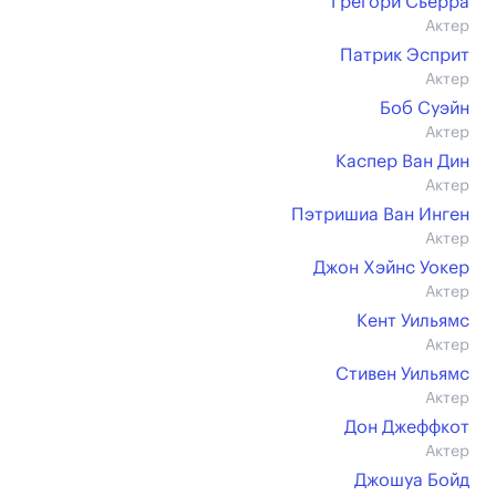
Грегори Сьерра
Актер
Патрик Эсприт
Актер
Боб Суэйн
Актер
Каспер Ван Дин
Актер
Пэтришиа Ван Инген
Актер
Джон Хэйнс Уокер
Актер
Кент Уильямс
Актер
Стивен Уильямс
Актер
Дон Джеффкот
Актер
Джошуа Бойд