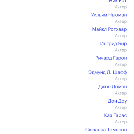
Ник Рот
Актер
Уильям Ньюман
Актер
Майкл Ротхаар
Актер
Ингрид Бир
Актер
Ричард Гарон
Актер
Эдмунд Л. Шэфф
Актер
Джон Домэн
Актер
Дон Доу
Актер
Каз Гарас
Актер
Сюзанна Томпсон