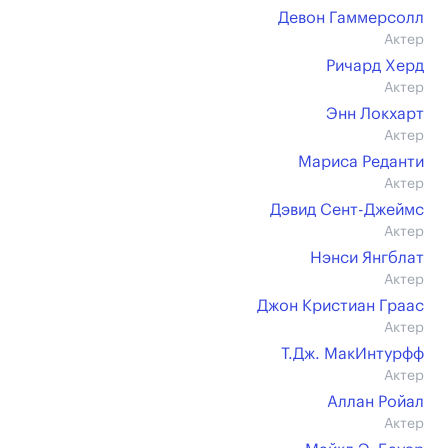
Девон Гаммерсолл
Актер
Ричард Херд
Актер
Энн Локхарт
Актер
Мариса Реданти
Актер
Дэвид Сент-Джеймс
Актер
Нэнси Янгблат
Актер
Джон Кристиан Граас
Актер
Т.Дж. МакИнтурфф
Актер
Аллан Ройал
Актер