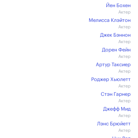
Йен Бохен
Актер
Мелисса Клэйтон
Актер
Джек Бэннон
Актер
Дорен Фейн
Актер
Артур Таксиер
Актер
Роджер Хьюлетт
Актер
Стэн Гарнер
Актер
Джефф Мид
Актер
Лэнс Брюйетт
Актер