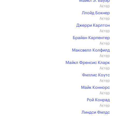
Майкл Э. Бауэр
Актер
Ллойд Бокнер
Актер
Джерри Карлтон
Актер
Брайан Карпентер
Актер
Максвелл Колфилд
Актер
Майкл Френсис Кларк
Актер
Филлис Коутс
Актер
Майк Коннорс
Актер
Рой Конрад
Актер
Линдси Филдс