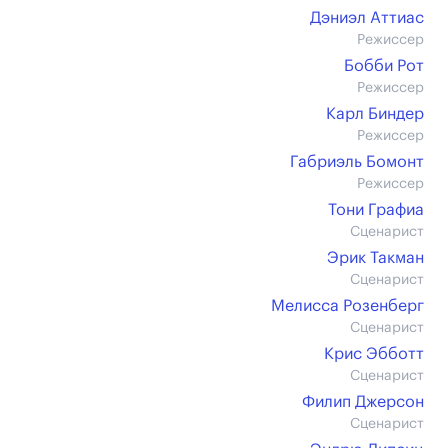
Дэниэл Аттиас
Режиссер
Бобби Рот
Режиссер
Карл Биндер
Режиссер
Габриэль Бомонт
Режиссер
Тони Графиа
Сценарист
Эрик Такман
Сценарист
Мелисса Розенберг
Сценарист
Крис Эбботт
Сценарист
Филип Джерсон
Сценарист