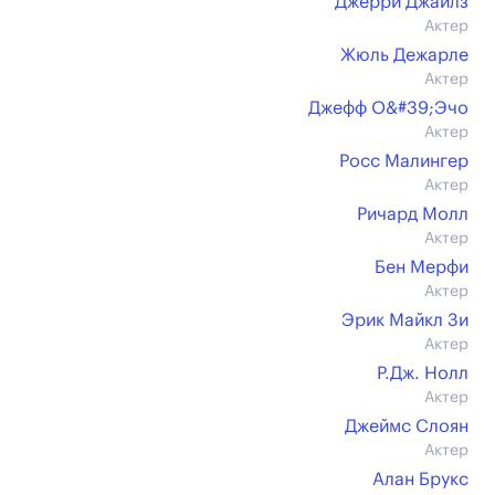
Джерри Джайлз
Актер
Жюль Дежарле
Актер
Джефф О&#39;Эчо
Актер
Росс Малингер
Актер
Ричард Молл
Актер
Бен Мерфи
Актер
Эрик Майкл Зи
Актер
Р.Дж. Нолл
Актер
Джеймс Слоян
Актер
Алан Брукс