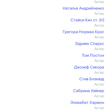
Актер
Наталья Андрейченко
Актер
Стэйси Кич ст. (II)
Актер
Грегори Норман Крус
Актер
Эдриен Спаркс
Актер
Том Постон
Актер
Джозеф Сикора
Актер
Стив Блэквуд
Актер
Сабрина Уэйнер
Актер
Элизабет Хэрмон
Актер