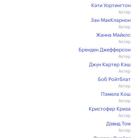
Кэти Уортингтон
Актер
Зан МакКларнон
Актер
Жанна Майклс
Актер
Бренден Джефферсон
Актер
Джун Картер Кэш
Актер
Боб Ройтблат
Актер
Пэмела Кош
Актер
Кристофер Криза
Актер
Дэвид Том
Актер