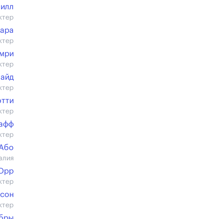
илл
ктер
Лара
ктер
Имри
ктер
лайд
ктер
отти
ктер
афф
ктер
Або
алия
 Орр
ктер
рсон
ктер
бры