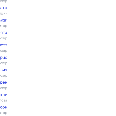
ссер
рато
вщик
ауди
итор
рата
юсер
нетт
юсер
ррис
юсер
евич
юсер
ррен
юсер
йтли
пова
исон
ктер