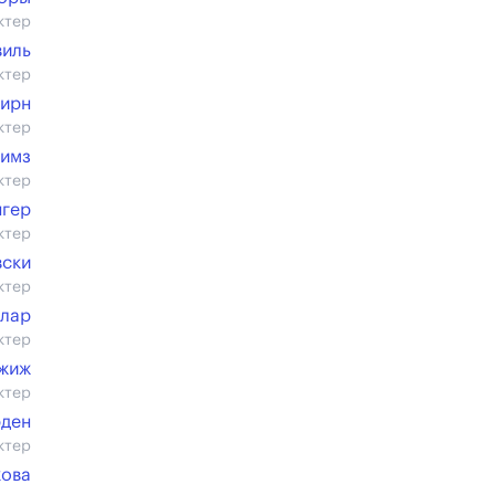
ктер
виль
ктер
Бирн
ктер
Симз
ктер
нгер
ктер
вски
ктер
ллар
ктер
ржиж
ктер
рден
ктер
кова