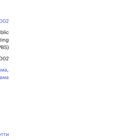
002
blic
ting
PBS)
2002
ама
,
ама
отти