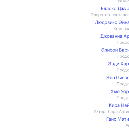
Режи
Бласко Джу
Оператор-постано
Людовико Эйн
Композ
Джованна А
Прод
Элисон Бар
Прод
Энди Ха
Прод
Энн Пивс
Прод
Хью Уо
Прод
Кира На
Актер, Лара Анти
Ганс Мэт
А