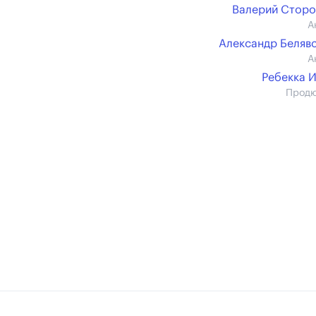
Валерий Стор
А
Александр Беляв
А
Ребекка 
Прод