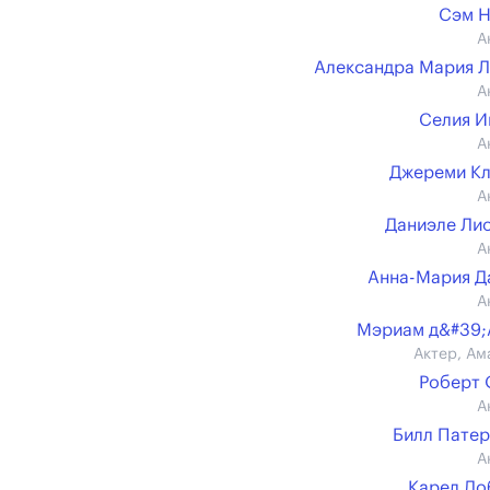
Сэм Н
А
Александра Мария 
А
Селия 
А
Джереми К
А
Даниэле Ли
А
Анна-Мария Д
А
Мэриам д&#39;
Актер, Ам
Роберт
А
Билл Пате
А
Карел До