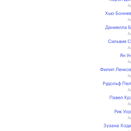
А
Хью Бонне
А
Даниелла 
А
Сильвия 
А
Ян У
А
Филип Ленко
А
Рудольф Пе
А
Павел К
А
Рик Уо
А
Зузана Ход