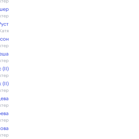
ктер
шер
ктер
Руст
Катя
бсон
ктер
еша
ктер
(II)
ктер
(II)
ктер
цева
ктер
рева
ктер
кова
ктер