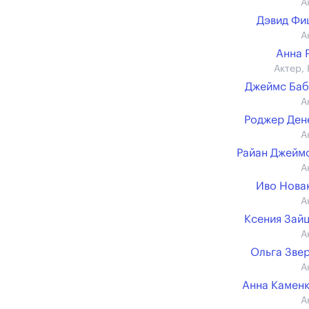
А
Дэвид Фи
А
Анна 
Актер, 
Джеймс Ба
А
Роджер Ден
А
Райан Джеймс 
А
Иво Новак 
А
Ксения Зай
А
Ольга Зве
А
Анна Камен
А