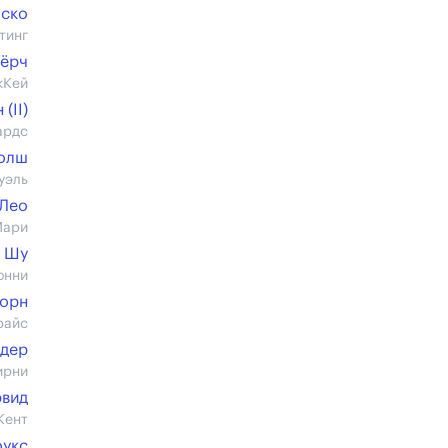
аско
тинг
Чёрч
кКей
(II)
ардс
олш
уэль
 Лео
Мари
т Шу
онни
хорн
райс
лдер
ирни
эвид
Кент
оукс