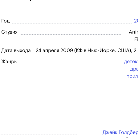
Год
2
Студия
Ani
F
Дата выхода
24 апреля 2009 (КФ в Нью-Йорке, США), 2
Жанры
детек
др
три
Джейк Голдбе