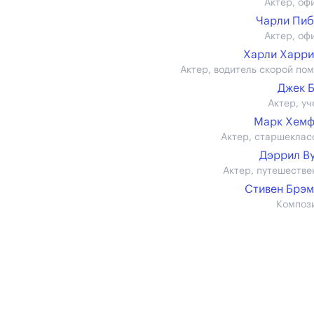
Актер, оф
Чарли Пи
Актер, оф
Харли Харр
Актер, водитель скорой по
Джек 
Актер, уч
Марк Хемф
Актер, старшеклас
Дэррил В
Актер, путешестве
Стивен Брэ
Композ