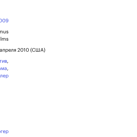
009
mus
ilms
 апреля 2010 (США)
тив
,
ама
,
ллер
ргер