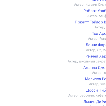
Актер, Коллин Сим
Роберт Уол
Актер, Аль
Прюитт Тэйлор 
Актер,
Тед Ар
Актер, Рэн
Лонни Фар
Актер, Эд М
Рэйчел Ха
Актер, школьный секре
Аманда Джо
Актер, к
Мелисса Р
Актер, хоз
Досси Пи
Актер, работник кафет
Льюис Ди У