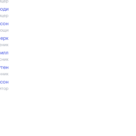
ицер
боди
ицер
исон
мощи
Берк
еник
илл
сник
утен
нник
мсон
итор