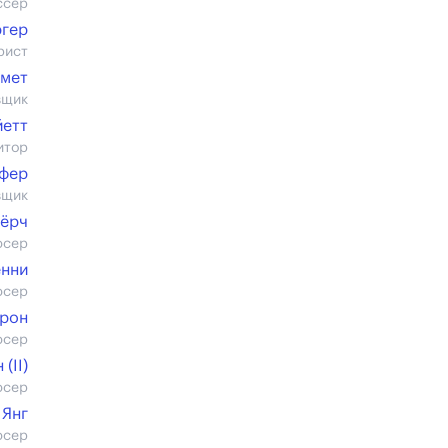
ссер
ргер
рист
мет
вщик
йетт
итор
фер
вщик
Чёрч
юсер
енни
юсер
Эрон
юсер
(II)
юсер
 Янг
юсер