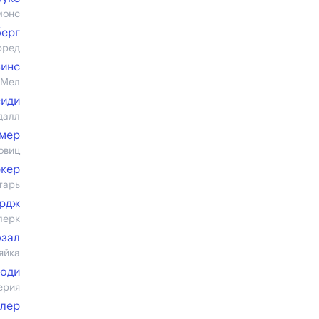
монс
берг
фред
Винс
 Мел
сиди
далл
мер
овиц
ркер
тарь
рдж
лерк
озал
яйка
боди
ерия
илер