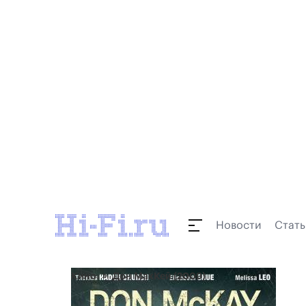
Новости
Стать
Кино
Дон МакКей (2009)