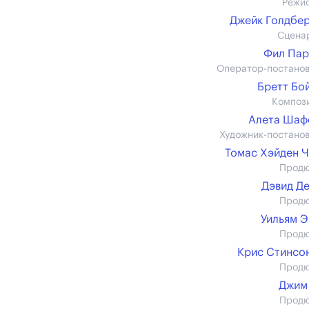
Режи
Джейк Голдбе
Сцена
Фил Пар
Оператор-постано
Бретт Бо
Композ
Алета Шаф
Художник-постано
Томас Хэйден 
Прод
Дэвид Д
Прод
Уильям 
Прод
Крис Стинсон 
Прод
Джим
Прод