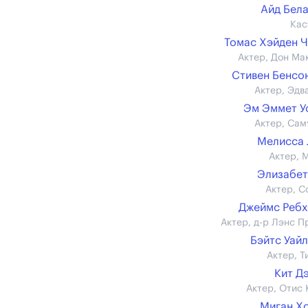
Айд Бел
Кас
Томас Хэйден 
Актер, Дон Ма
Стивен Бенсон 
Актер, Эдв
Эм Эммет У
Актер, Сам
Мелисса
Актер, 
Элизабе
Актер, С
Джеймс Реб
Актер, д-р Лэнс П
Бэйтс Уай
Актер, Т
Кит Д
Актер, Отис 
Миган Х