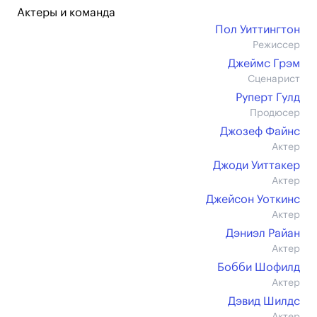
Актеры и команда
Пол Уиттингтон
Режиссер
Джеймс Грэм
Сценарист
Руперт Гулд
Продюсер
Джозеф Файнс
Актер
Джоди Уиттакер
Актер
Джейсон Уоткинс
Актер
Дэниэл Райан
Актер
Бобби Шофилд
Актер
Дэвид Шилдс