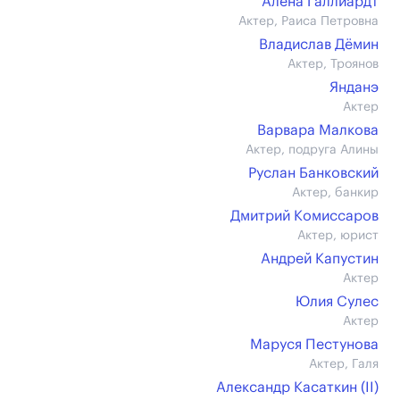
Алёна Галлиардт
Актер, Раиса Петровна
Владислав Дёмин
Актер, Троянов
Янданэ
Актер
Варвара Малкова
Актер, подруга Алины
Руслан Банковский
Актер, банкир
Дмитрий Комиссаров
Актер, юрист
Андрей Капустин
Актер
Юлия Сулес
Актер
Маруся Пестунова
Актер, Галя
Александр Касаткин (II)