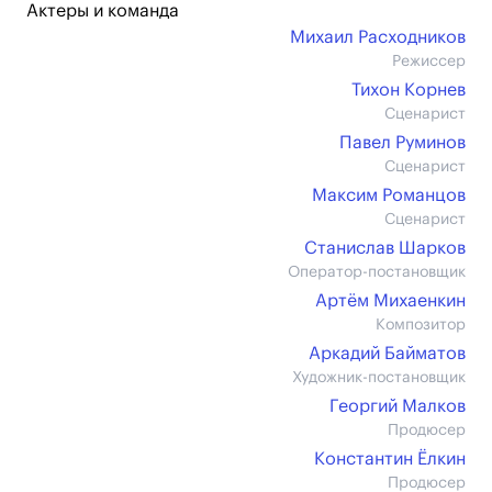
Актеры и команда
Михаил Расходников
Режиссер
Тихон Корнев
Сценарист
Павел Руминов
Сценарист
Максим Романцов
Сценарист
Станислав Шарков
Оператор-постановщик
Артём Михаенкин
Композитор
Аркадий Байматов
Художник-постановщик
Георгий Малков
Продюсер
Константин Ёлкин
Продюсер