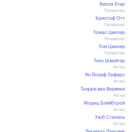
Виола Егер
Продюсер
Кристоф Отт
Продюсер
Томас Циклер
Продюсер
Том Циклер
Продюсер
Тиль Швайгер
Актер
Ян Йозеф Лиферс
Актер
Тьерри ван Вервеке
Актер
Мориц Бляйбтрой
Актер
Хюб Стапель
Актер
Леонард Лансинк