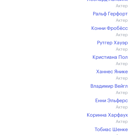
Актер
Ральф Герфорт
Актер
Конни Фробёсс
Актер
Рутгер Хауэр
Актер
Кристиана Пол
Актер
Ханнес Янике
Актер
Владимир Вейгл
Актер
Енни Эльферс
Актер
Коринна Харфаух
Актер
Тобиас Шенке