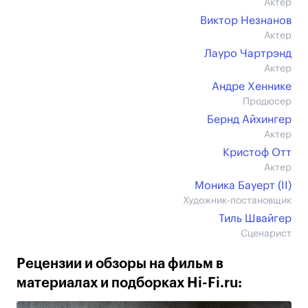
Актер
Виктор Незнанов
Актер
Лауро Чартрэнд
Актер
Андре Хеннике
Продюсер
Бернд Айхингер
Актер
Кристоф Отт
Актер
Моника Бауерт (II)
Художник-постановщик
Тиль Швайгер
Сценарист
Рецензии и обзоры на фильм в
материалах и подборках Hi-Fi.ru: