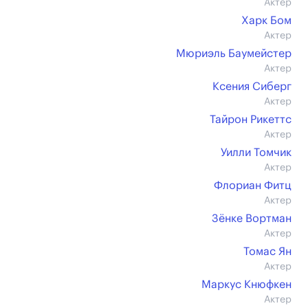
Актер
Харк Бом
Актер
Мюриэль Баумейстер
Актер
Ксения Сиберг
Актер
Тайрон Рикеттс
Актер
Уилли Томчик
Актер
Флориан Фитц
Актер
Зёнке Вортман
Актер
Томас Ян
Актер
Маркус Кнюфкен
Актер