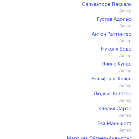
Сальваторе Паскаль
Актер
Густав Адольф
Актер
Антон Раттингер
Актер
Николя Бодо
Актер
Янине Кунце
Актер
Вольфганг Кавен
Актер
Людвиг Беттгер
Актер
Клелия Сарто
Актер
Ева Манншотт
Актер
Мартина Эйтнер-Ачемпонг