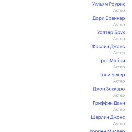
Уильям Роурик
Актер
Дори Бреннер
Актер
Уолтер Брук
Актер
Жослин Джонс
Актер
Грег Мабри
Актер
Тони Бекер
Актер
Джон Заккаро
Актер
Гриффин Данн
Актер
Шарлин Джонс
Актер
Уоррен Миллер