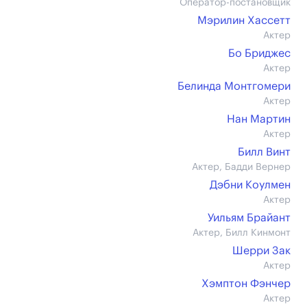
Оператор-постановщик
Мэрилин Хассетт
Актер
Бо Бриджес
Актер
Белинда Монтгомери
Актер
Нан Мартин
Актер
Билл Винт
Актер, Бадди Вернер
Дэбни Коулмен
Актер
Уильям Брайант
Актер, Билл Кинмонт
Шерри Зак
Актер
Хэмптон Фэнчер
Актер