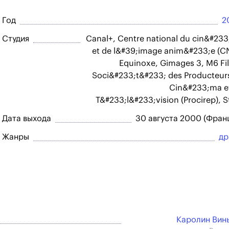
Год
2
Студия
Canal+, Centre national du cin&#23
et de l&#39;image anim&#233;e (C
Equinoxe, Gimages 3, M6 Fi
Soci&#233;t&#233; des Producteur
Cin&#233;ma e
T&#233;l&#233;vision (Procirep), S
Дата выхода
30 августа 2000 (Фран
Жанры
др
Каролин Вин