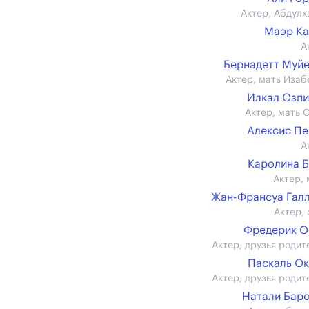
Актер, Абдулх
Маэр К
А
Бернадетт Муй
Актер, мать Изаб
Илкал Озп
Актер, мать 
Алексис П
А
Каролина 
Актер, 
Жан-Франсуа Гал
Актер, 
Фредерик О
Актер, друзья родит
Паскаль О
Актер, друзья родит
Натали Бар