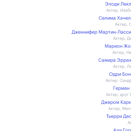
Элоди Лек
Актер, Изаб
Селима Хаче
Актер, 
Дженнифер Мартин-Ласс
Актер, Д
Марион Жо
Актер, Н
Самира Эррах
Актер, Л
Одри Бон
Актер, Санд
Герман
Актер, друг 
Джером Кар
Актер, Ман
Тьерри Де
А
Али Го