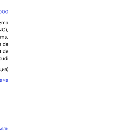
000
3;ma
NC),
lms,
s de
t de
tudi
ция)
ама
ьяль