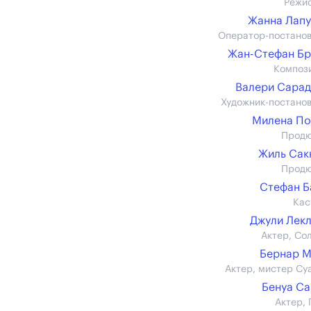
Режи
Жанна Лап
Оператор-постано
Жан-Стефан Б
Композ
Валери Сара
Художник-постано
Милена По
Прод
Жиль Сак
Прод
Стефан 
Кас
Джули Лек
Актер, Со
Бернар 
Актер, мистер Су
Бенуа С
Актер, 