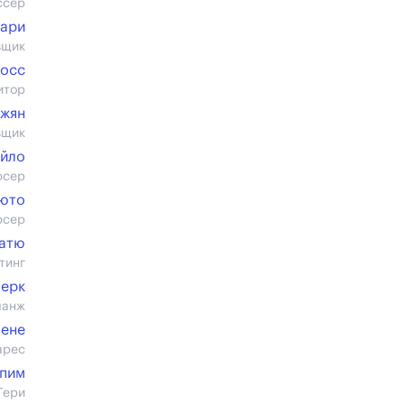
ссер
уари
вщик
росс
итор
джян
вщик
йло
юсер
юто
юсер
Батю
тинг
лерк
ланж
Мене
арес
апим
Гери