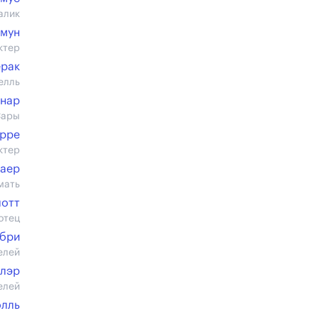
алик
амун
ктер
ерак
елль
инар
Сары
ерре
ктер
Баер
мать
лотт
отец
бри
елей
клэр
елей
олль