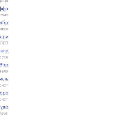
щица
ффо
исью
абр
ляже
рари
 ЛЕП
нье
рсов
Вор
теля
ьяль
рист
Горс
рист
туар
Эрик