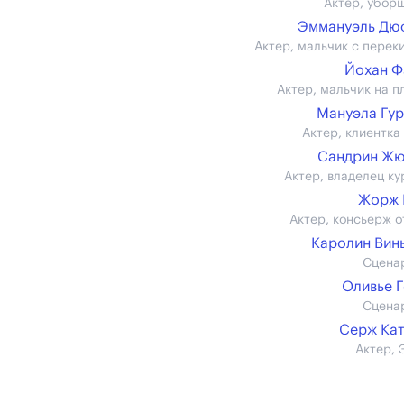
Актер, убор
Эммануэль Дю
Актер, мальчик с перек
Йохан Ф
Актер, мальчик на п
Мануэла Гу
Актер, клиентка
Сандрин Жю
Актер, владелец ку
Жорж 
Актер, консьерж о
Каролин Вин
Сцена
Оливье 
Сцена
Серж Ка
Актер, 