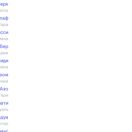
лерк
елль
ллаф
Сара
исси
иана
бер
адеж
иди
ейла
зом
рина
 Азо
Гери
иати
уэль
сдуа
ктер
рмус