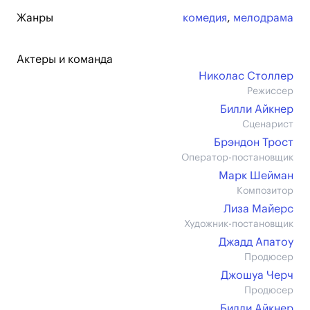
Жанры
комедия
,
мелодрама
Актеры и команда
Николас Столлер
Режиссер
Билли Айкнер
Сценарист
Брэндон Трост
Оператор-постановщик
Марк Шейман
Композитор
Лиза Майерс
Художник-постановщик
Джадд Апатоу
Продюсер
Джошуа Черч
Продюсер
Билли Айкнер