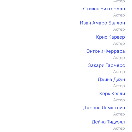
Актер
Стивен Биттерман
Актер
Иван Амаро Баллон
Актер
Крис Карвер
Актер
Энтони Феррара
Актер
Закари Гармерс
Актер
Джина Джун
Актер
Керк Келли
Актер
Джоэнн Ламштейн
Актер
Дейна Тидуэлл
Актер