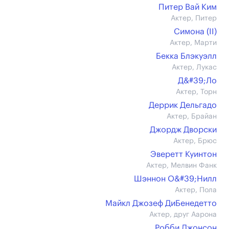
Питер Вай Ким
Актер, Питер
Симона (II)
Актер, Марти
Бекка Блэкуэлл
Актер, Лукас
Д&#39;Ло
Актер, Торн
Деррик Дельгадо
Актер, Брайан
Джордж Дворски
Актер, Брюс
Эверетт Куинтон
Актер, Мелвин Фанк
Шэннон О&#39;Нилл
Актер, Пола
Майкл Джозеф ДиБенедетто
Актер, друг Аарона
Робби Джонсон