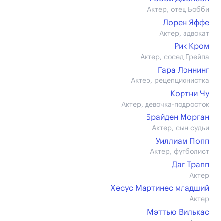
Актер, отец Бобби
Лорен Яффе
Актер, адвокат
Рик Кром
Актер, сосед Грейпа
Гара Лоннинг
Актер, рецепционистка
Кортни Чу
Актер, девочка-подросток
Брайден Морган
Актер, сын судьи
Уиллиам Попп
Актер, футболист
Даг Трапп
Актер
Хесус Мартинес младший
Актер
Мэттью Вилькас