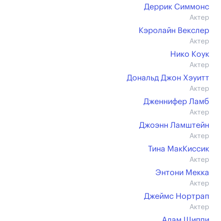
Деррик Симмонс
Актер
Кэролайн Векслер
Актер
Нико Коук
Актер
Дональд Джон Хэуитт
Актер
Дженнифер Ламб
Актер
Джоэнн Ламштейн
Актер
Тина МакКиссик
Актер
Энтони Мекка
Актер
Джеймс Нортрап
Актер
Адам Шиппи