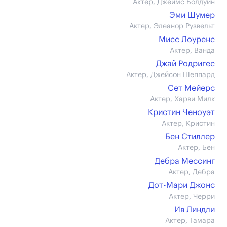
Актер, Джеймс Болдуин
Эми Шумер
Актер, Элеанор Рузвельт
Мисс Лоуренс
Актер, Ванда
Джай Родригес
Актер, Джейсон Шеппард
Сет Мейерс
Актер, Харви Милк
Кристин Ченоуэт
Актер, Кристин
Бен Стиллер
Актер, Бен
Дебра Мессинг
Актер, Дебра
Дот-Мари Джонс
Актер, Черри
Ив Линдли
Актер, Тамара