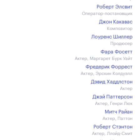
Роберт Элсвит
Оператор-постановщик
Джон Какавас
Композитор
Лоуренс Шиллер
Продюсер
Фара Фосетт
Актер, Маргарет Бурк Уайт
Фредерик Форрест
Актер, Эрскин Колдуэлл
Дэвид Хаддлстон
Актер
Джэй Паттерсон
Актер, Генри Люк
Митч Райан
Актер, Паттон
Роберт Стэнтон
Актер, Ллойд-Смит