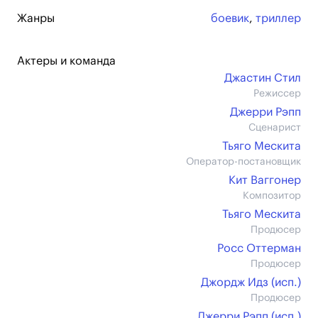
Жанры
боевик
,
триллер
Актеры и команда
Джастин Стил
Режиссер
Джерри Рэпп
Сценарист
Тьяго Мескита
Оператор-постановщик
Кит Ваггонер
Композитор
Тьяго Мескита
Продюсер
Росс Оттерман
Продюсер
Джордж Идз (иcп.)
Продюсер
Джерри Рэпп (иcп.)