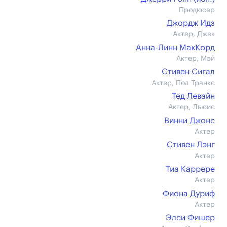
Продюсер
Джордж Идз
Актер, Джек
Анна-Линн МакКорд
Актер, Мэй
Стивен Сигал
Актер, Пол Транкс
Тед Левайн
Актер, Льюис
Винни Джонс
Актер
Стивен Лэнг
Актер
Тиа Каррере
Актер
Фиона Дуриф
Актер
Элси Фишер