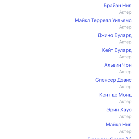
Брайан Нил
Актер
Майкл Террелл Уильямс
Актер
Джино Вулард
Актер
Кейт Вулард
Актер
Альвин Чон
Актер
Спенсер Дэвис
Актер
Кент де Монд
Актер
Эрин Хаус
Актер
Майкл Нил
Актер