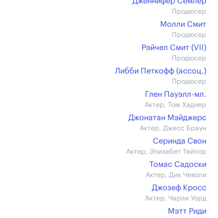
Дженнифер Семлер
Продюсер
Молли Смит
Продюсер
Рэйчел Смит (VII)
Продюсер
Либби Петкофф (ассоц.)
Продюсер
Глен Пауэлл-мл.
Актер, Том Хаднер
Джонатан Мэйджерс
Актер, Джесс Браун
Серинда Свон
Актер, Элизабет Тейлор
Томас Садоски
Актер, Дик Чеволи
Джозеф Кросс
Актер, Чарли Уорд
Мэтт Риди