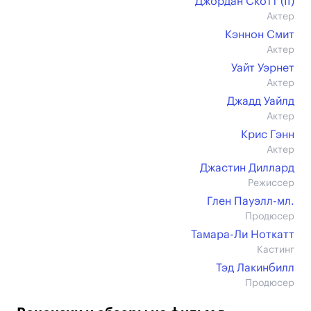
Джордан Скотт (II)
Актер
Кэннон Смит
Актер
Уайт Уэрнет
Актер
Джадд Уайлд
Актер
Крис Гэнн
Актер
Джастин Диллард
Режиссер
Глен Пауэлл-мл.
Продюсер
Тамара-Ли Ноткатт
Кастинг
Тэд Лакинбилл
Продюсер