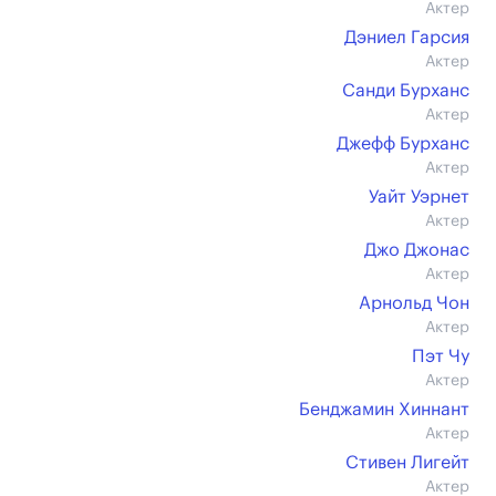
Актер
Дэниел Гарсия
Актер
Санди Бурханс
Актер
Джефф Бурханс
Актер
Уайт Уэрнет
Актер
Джо Джонас
Актер
Арнольд Чон
Актер
Пэт Чу
Актер
Бенджамин Хиннант
Актер
Стивен Лигейт
Актер