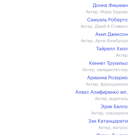
Донна Фишман
Актер, Мэри Хаднер
Самуэль Робертс
Актер, Джей А Стивенс
Акил Джексон
Актер, Арчи Фамброуз
Тайрелл Хилл
Актер
Кеннет Трухильо
Актер, авиадиспетчер
Арианна Розарио
Актер, француженка
Алекс Алифиренко мл.
Актер, водитель
Эрик Белло
Актер, секьюрити
Зак Катанцарети
Актер, матрос