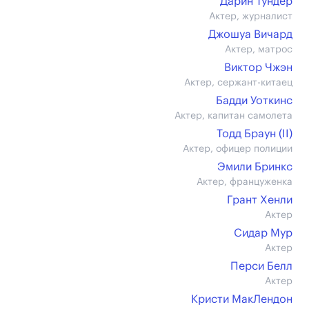
Дарин Тундер
Актер, журналист
Джошуа Вичард
Актер, матрос
Виктор Чжэн
Актер, сержант-китаец
Бадди Уоткинс
Актер, капитан самолета
Тодд Браун (II)
Актер, офицер полиции
Эмили Бринкс
Актер, француженка
Грант Хенли
Актер
Сидар Мур
Актер
Перси Белл
Актер
Кристи МакЛендон