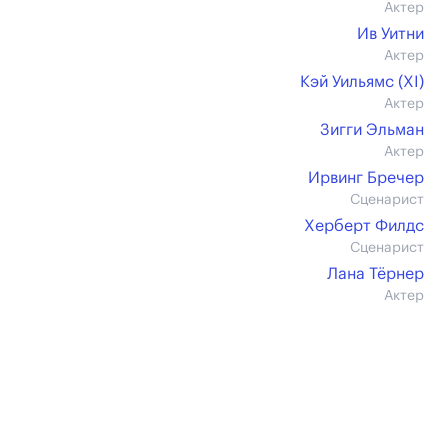
Актер
Ив Уитни
Актер
Кэй Уильямс (XI)
Актер
Зигги Эльман
Актер
Ирвинг Бречер
Сценарист
Херберт Филдс
Сценарист
Лана Тёрнер
Актер