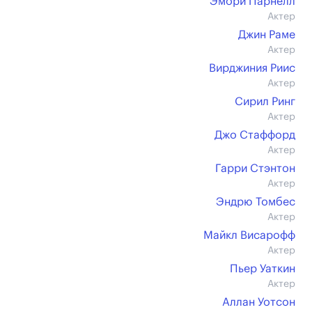
Эмори Парнелл
Актер
Джин Раме
Актер
Вирджиния Риис
Актер
Сирил Ринг
Актер
Джо Стаффорд
Актер
Гарри Стэнтон
Актер
Эндрю Томбес
Актер
Майкл Висарофф
Актер
Пьер Уаткин
Актер
Аллан Уотсон