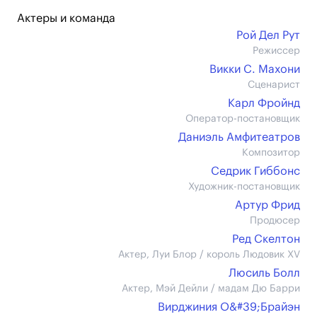
Актеры и команда
Рой Дел Рут
Режиссер
Викки С. Махони
Сценарист
Карл Фройнд
Оператор-постановщик
Даниэль Амфитеатров
Композитор
Седрик Гиббонс
Художник-постановщик
Артур Фрид
Продюсер
Ред Скелтон
Актер, Луи Блор / король Людовик XV
Люсиль Болл
Актер, Мэй Дейли / мадам Дю Барри
Вирджиния О&#39;Брайэн