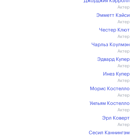
Джорджия Кэрролл
Актер
Эмметт Кэйси
Актер
Честер Клют
Актер
Чарльз Коулмэн
Актер
Эдвард Купер
Актер
Инез Купер
Актер
Морис Костелло
Актер
Уильям Костелло
Актер
Эрл Коверт
Актер
Сесил Каннингэм