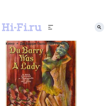
Кино
Дю Барри была леди (1943)