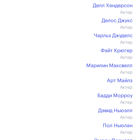
Делл Хендерсон
Актер
Делос Джукс
Актер
Чарльз Джуделс
Актер
Фэйт Крюгер
Актер
Мэрилин Максвелл
Актер
Арт Майлз
Актер
Бадди Морроу
Актер
Дэвид Ньюэлл
Актер
Пол Ньюлан
Актер