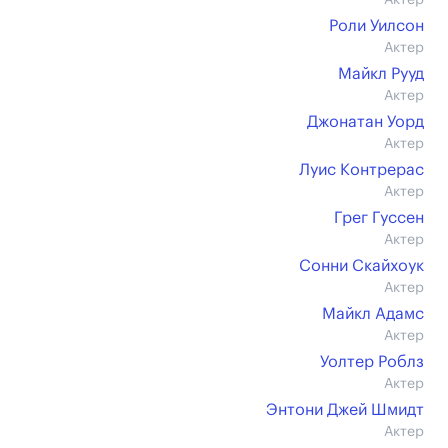
Актер
Роли Уилсон
Актер
Майкл Рууд
Актер
Джонатан Уорд
Актер
Луис Контрерас
Актер
Грег Гуссен
Актер
Сонни Скайхоук
Актер
Майкл Адамс
Актер
Уолтер Роблз
Актер
Энтони Джей Шмидт
Актер