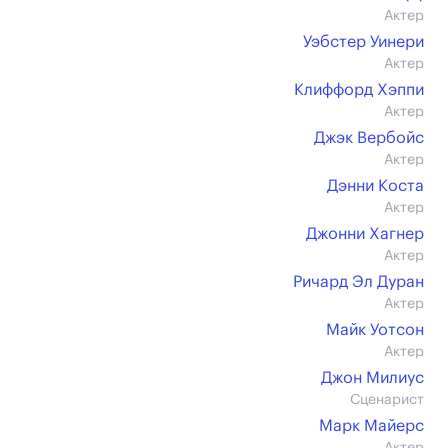
Актер
Уэбстер Уинери
Актер
Клиффорд Хэппи
Актер
Джэк Вербойс
Актер
Дэнни Коста
Актер
Джонни Хагнер
Актер
Ричард Эл Дуран
Актер
Майк Уотсон
Актер
Джон Милиус
Сценарист
Марк Майерс