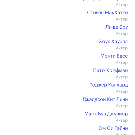
Актер
Стивен МакХатти
Актер
Ли де Бру
Актер
Хоук Хауэлл
Актер
Монти Басс
Актер
Пато Хоффман
Актер
Роджер Каллард
Актер
Джаддсон Кит Линн
Актер
Марк Бун Джуниор
Актер
Эм Си Гэйни