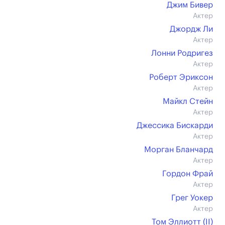
Джим Бивер
Актер
Джордж Ли
Актер
Лонни Родригез
Актер
Роберт Эриксон
Актер
Майкл Стейн
Актер
Джессика Бискарди
Актер
Морган Бланчард
Актер
Гордон Фрай
Актер
Грег Уокер
Актер
Том Эллиотт (II)