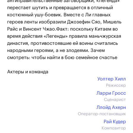
антиправительственные заговорщики, «Легенда»
перестает шутить и превращается в отличный
костюмный ушу-боевик. Вместе с Ли главных
героев ленты изобразили Джозефин Сяо, Мишель
Райс и Винсент Чжао.Факт: поскольку Китаем во
время действия «Легенды» правила маньчжурская
династия, противостоявшие ей воины считались
народными героями, а не злодеями. Зачем
смотреть: чтобы найти в бою семейное счастье
Актеры и команда
Уолтер Хилл
Режиссер
Ларри Гросс
Сценарист
Ллойд Ахерн
Оператор-постановщик
Рай Кудер
Композитор