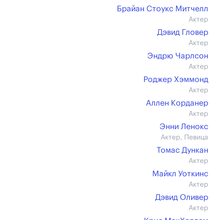
Брайан Стоукс Митчелл
Актер
Дэвид Гловер
Актер
Эндрю Чарлсон
Актер
Роджер Хэммонд
Актер
Аллен Корданер
Актер
Энни Ленокс
Актер, Певица
Томас Дункан
Актер
Майкл Уоткинс
Актер
Дэвид Оливер
Актер