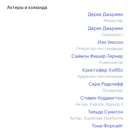
Актеры и команда
Дерек Джармен
Режиссер
Дерек Джармен
Сценарист
Иэн Уилсон
Оператор-постановщик
Саймон Фишер-Тернер
Композитор
Кристофер Хоббс
Художник-постановщик
Сара Рэдклифф
Продюсер
Стивен Уоддингтон
Актер, Король Эдуард II
Тильда Суинтон
Актер, Королева Изабелла
Тони Форсайт