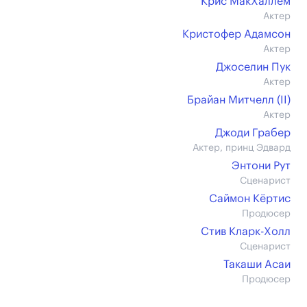
Крис МакХаллем
Актер
Кристофер Адамсон
Актер
Джоселин Пук
Актер
Брайан Митчелл (II)
Актер
Джоди Грабер
Актер, принц Эдвард
Энтони Рут
Сценарист
Саймон Кёртис
Продюсер
Стив Кларк-Холл
Сценарист
Такаши Асаи
Продюсер