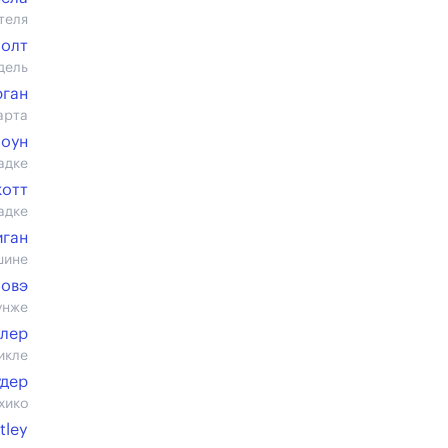
теля
Холт
дель
ган
арта
Хоун
адке
котт
адке
иган
шине
Бовэ
унже
йлер
икле
удер
хико
tley