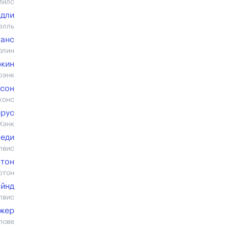
Милс
дли
елль
ланс
олин
ркин
рэнк
сон
жонс
йрус
Хэнк
неди
лвис
ютон
ютон
айнд
лвис
йжер
лове