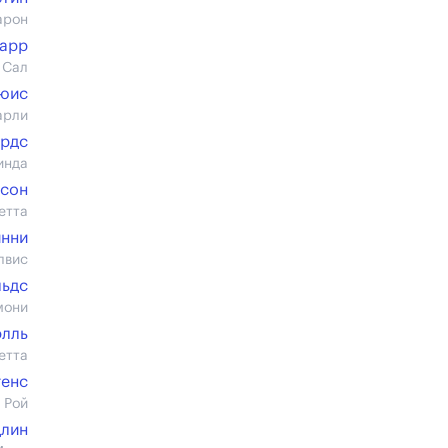
арон
тарр
 Сал
юис
арли
ардс
инда
нсон
етта
инни
лвис
льдс
мони
элль
етта
генс
 Рой
длин