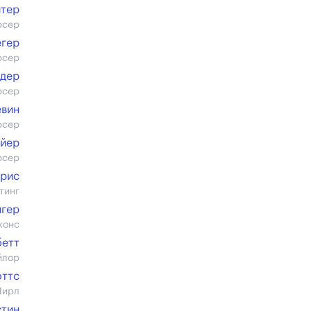
йтер
юсер
егер
юсер
идер
юсер
евин
юсер
айер
юсер
ррис
тинг
нгер
жонс
бетт
йлор
оттс
Ширл
тин