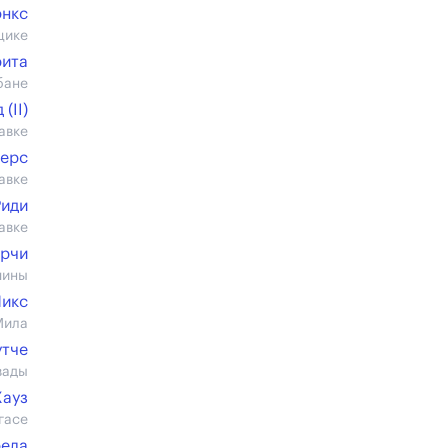
энкс
щике
рита
бане
(II)
авке
ерс
авке
Риди
авке
ерчи
шины
Микс
Мила
утче
вады
Хауз
гасе
рела