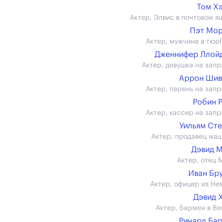
Том Х
Актер, Элвис в почтовом я
Пэт Мо
Актер, мужчина в тюр
Дженнифер Ллойд 
Актер, девушка на запр
Аррон Шив
Актер, парень на запр
Робин 
Актер, кассир на запр
Уильям Ст
Актер, продавец ма
Дэвид 
Актер, отец 
Иван Бр
Актер, офицер из Не
Дэвид 
Актер, бармен в Ве
Ричард Ба