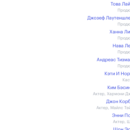
Това Ла
Прод
Джозеф Лаутеншл
Прод
Ханна Л
Прод
Нава Л
Прод
Андреас Тизм
Прод
Кэти И Но
Кас
Ким Бэси
Актер, Хармони Д
Джон Кор
Актер, Майлс Тэ
Энни П
Актер, 
Шон Эс