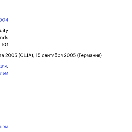
004
uity
onds
. KG
ста 2005 (США), 15 сентября 2005 (Германия)
дия
,
ильм
анем