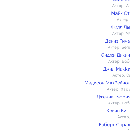
Актер, А
Майк С
Актер,
Филл Ль
Актер, Ч
Дениз Рич
Актер, Бел
Энджи Дики
Актер, Боб
Джил МакК
Актер, Э
Мэдисон МакРейно
Актер, Хар
Дженни Гэбри
Актер, Боб
Кевин Виг
Актер,
Роберт Спра