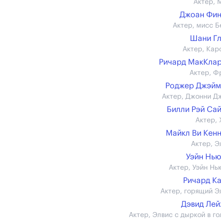
Актер, 
Джоан Фин
Актер, мисс Б
Шани Г
Актер, Кар
Ричард МакКла
Актер, Ф
Роджер Джэйм
Актер, Джонни Д
Билли Рэй Са
Актер, 
Майкл Ви Кен
Актер, Э
Уэйн Нь
Актер, Уэйн Нь
Ричард К
Актер, горящий Э
Дэвид Ле
Актер, Элвис с дыркой в го