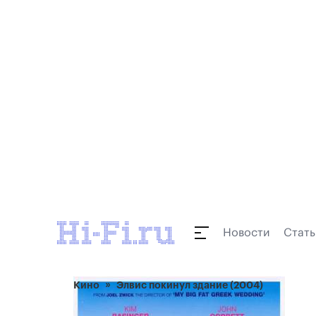
Новости
Стать
Кино
Элвис покинул здание (2004)