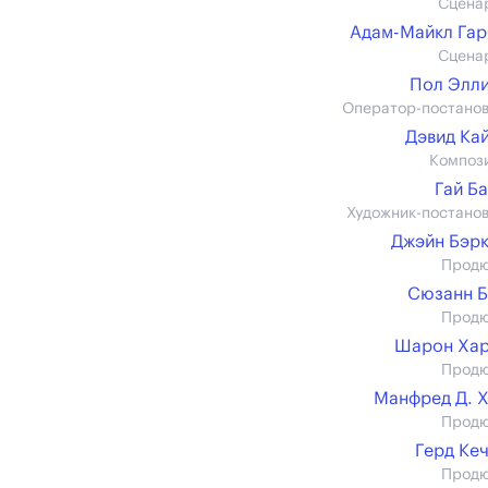
Сцена
Адам-Майкл Га
Сцена
Пол Элл
Оператор-постано
Дэвид Ка
Композ
Гай Б
Художник-постано
Джэйн Бэр
Прод
Сюзанн 
Прод
Шарон Хар
Прод
Манфред Д. 
Прод
Герд Ке
Прод