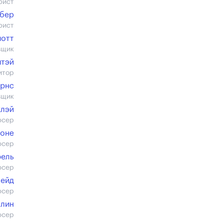
рист
рбер
рист
иотт
вщик
йтэй
итор
арнс
вщик
клэй
юсер
Боне
юсер
ель
юсер
Хейд
юсер
члин
юсер