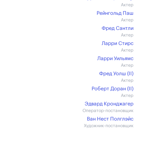
Актер
Рейнгольд Паш
Актер
Фред Сантли
Актер
Ларри Стирс
Актер
Ларри Уильямс
Актер
Фред Уолш (II)
Актер
Роберт Доран (II)
Актер
Эдвард Кронджагер
Оператор-постановщик
Ван Нест Полглэйс
Художник-постановщик