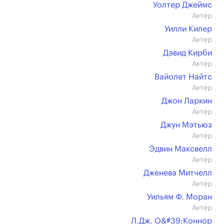
Уолтер Джеймс
Актер
Уилли Килер
Актер
Дэвид Кирби
Актер
Вайолет Найтс
Актер
Джон Ларкин
Актер
Джун Мэтьюз
Актер
Эдвин Максвелл
Актер
Дженева Митчелл
Актер
Уильям Ф. Моран
Актер
Л.Дж. О&#39;Коннор