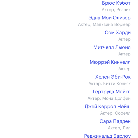
Брюс Кэбот
Актер, Резник
Эдна Мэй Оливер
Актер, Мальвина Вормер
Сэм Харди
Актер
Митчелл Льюис
Актер
Мюррэй Киннелл
Актер
Хелен Эби-Рок
Актер, Китти Коньяк
Гертруда Майкл
Актер, Мона Долфин
Джей Кэррол Нэйш
Актер, Сорелл
Сара Падден
Актер, Лил
Реджинальд Барлоу