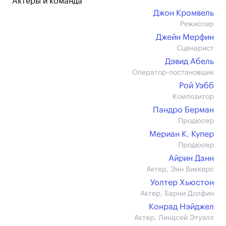
Актеры и команда
Джон Кромвель
Режиссер
Джейн Мерфин
Сценарист
Дэвид Абель
Оператор-постановщик
Рой Уэбб
Композитор
Пандро Берман
Продюсер
Мериан К. Купер
Продюсер
Айрин Данн
Актер, Энн Виккерс
Уолтер Хьюстон
Актер, Барни Долфин
Конрад Нэйджел
Актер, Линдсей Этуэлл