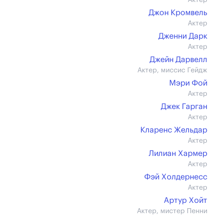
Актер
Джон Кромвель
Актер
Дженни Дарк
Актер
Джейн Дарвелл
Актер, миссис Гейдж
Мэри Фой
Актер
Джек Гарган
Актер
Кларенс Жельдар
Актер
Лилиан Хармер
Актер
Фэй Холдернесс
Актер
Артур Хойт
Актер, мистер Пенни