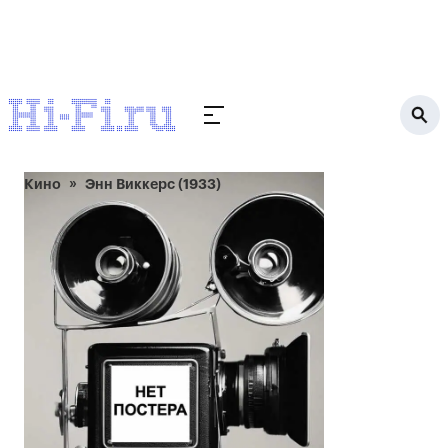
Кино
Энн Виккерс (1933)