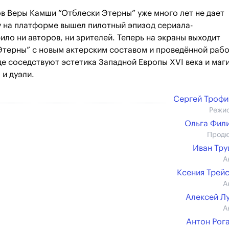
в Веры Камши “Отблески Этерны” уже много лет не дает
 на платформе вышел пилотный эпизод сериала-
ило ни авторов, ни зрителей. Теперь на экраны выходит
Этерны” с новым актерским составом и проведённой раб
де соседствуют эстетика Западной Европы XVI века и маги
и дуэли.
Сергей Троф
Режи
Ольга Фил
Прод
Иван Тр
А
Ксения Трей
А
Алексей Л
А
Антон Рог