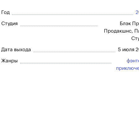
Год
2
Студия
Блэк П
Продакшнс, П
Ст
Дата выхода
5 июля 
Жанры
фэнт
приключ