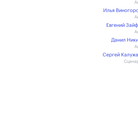
А
Илья Виногор
А
Евгений Зай
А
Данил Ник
А
Сергей Калуж
Сцена