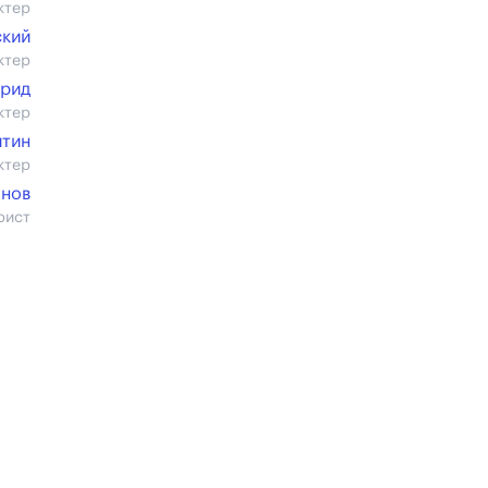
ктер
ский
ктер
фрид
ктер
итин
ктер
анов
рист