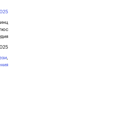
025
ринц
люс
удия
2025
ези
,
ения