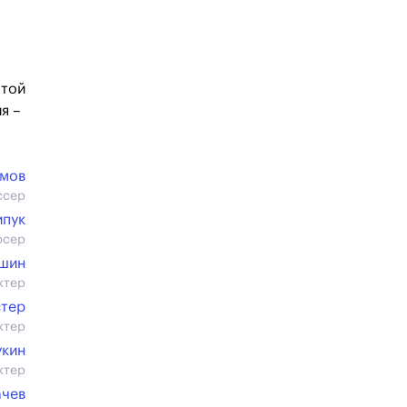
отой
я –
имов
ссер
ипук
юсер
ушин
ктер
стер
ктер
укин
ктер
ачев