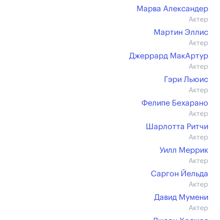
Марва Александер
Актер
Мартин Эллис
Актер
Джеррард МакАртур
Актер
Гэри Льюис
Актер
Фелипе Бехарано
Актер
Шарлотта Ритчи
Актер
Уилл Меррик
Актер
Саргон Йельда
Актер
Давид Мумени
Актер