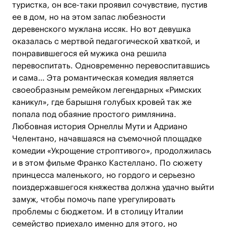
туристка, он все-таки проявил сочувствие, пустив
ее в дом, но на этом запас любезности
деревенского мужлана иссяк. Но вот девушка
оказалась с мертвой педагогической хваткой, и
понравившегося ей мужика она решила
перевоспитать. Одновременно перевоспитавшись
и сама… Эта романтическая комедия является
своеобразным ремейком легендарных «Римских
каникул», где барышня голубых кровей так же
попала под обаяние простого римлянина.
Любовная история Орнеллы Мути и Адриано
Челентано, начавшаяся на съемочной площадке
комедии «Укрощение строптивого», продолжилась
и в этом фильме Франко Кастеллано. По сюжету
принцесса маленького, но гордого и серьезно
поиздержавшегося княжества должна удачно выйти
замуж, чтобы помочь папе урегулировать
проблемы с бюджетом. И в столицу Италии
семейство приехало именно для этого, но