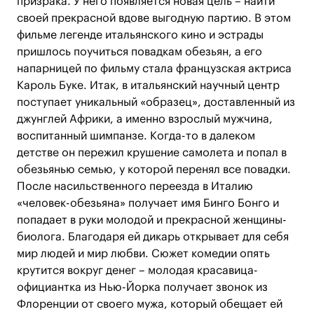
призрака. У него появляется новая цель – найти
своей прекрасной вдове выгодную партию. В этом
фильме легенде итальянского кино и эстрады
пришлось поучиться повадкам обезьян, а его
напарницей по фильму стала французская актриса
Кароль Буке. Итак, в итальянский научный центр
поступает уникальный «образец», доставленный из
джунглей Африки, а именно взрослый мужчина,
воспитанный шимпанзе. Когда-то в далеком
детстве он пережил крушение самолета и попал в
обезьянью семью, у которой перенял все повадки.
После насильственного переезда в Италию
«человек-обезьяна» получает имя Бинго Бонго и
попадает в руки молодой и прекрасной женщины-
биолога. Благодаря ей дикарь открывает для себя
мир людей и мир любви. Сюжет комедии опять
крутится вокруг денег – молодая красавица-
официантка из Нью-Йорка получает звонок из
Флоренции от своего мужа, который обещает ей