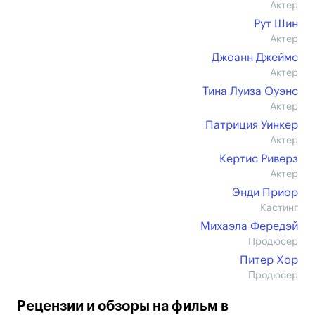
Актер
Рут Шин
Актер
Джоанн Джеймс
Актер
Тина Луиза Оуэнс
Актер
Патриция Уинкер
Актер
Кертис Риверз
Актер
Энди Приор
Кастинг
Михаэла Фередэй
Продюсер
Питер Хор
Продюсер
Рецензии и обзоры на фильм в