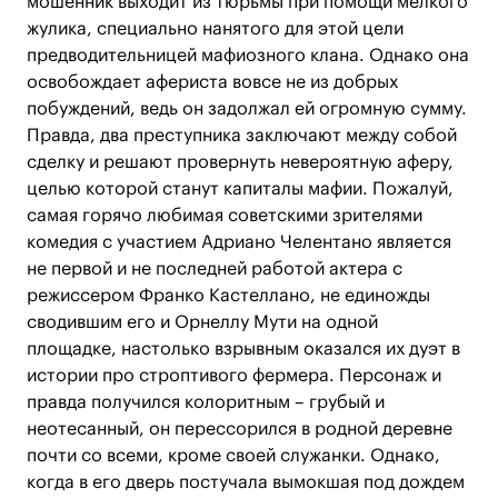
мошенник выходит из тюрьмы при помощи мелкого
жулика, специально нанятого для этой цели
предводительницей мафиозного клана. Однако она
освобождает афериста вовсе не из добрых
побуждений, ведь он задолжал ей огромную сумму.
Правда, два преступника заключают между собой
сделку и решают провернуть невероятную аферу,
целью которой станут капиталы мафии. Пожалуй,
самая горячо любимая советскими зрителями
комедия с участием Адриано Челентано является
не первой и не последней работой актера с
режиссером Франко Кастеллано, не единожды
сводившим его и Орнеллу Мути на одной
площадке, настолько взрывным оказался их дуэт в
истории про строптивого фермера. Персонаж и
правда получился колоритным – грубый и
неотесанный, он перессорился в родной деревне
почти со всеми, кроме своей служанки. Однако,
когда в его дверь постучала вымокшая под дождем