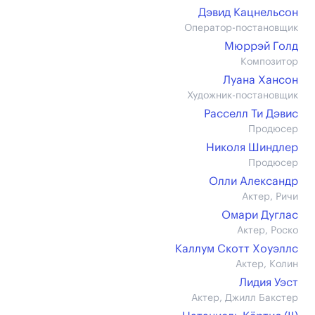
Дэвид Кацнельсон
Оператор-постановщик
Мюррэй Голд
Композитор
Луана Хансон
Художник-постановщик
Расселл Ти Дэвис
Продюсер
Николя Шиндлер
Продюсер
Олли Александр
Актер, Ричи
Омари Дуглас
Актер, Роско
Каллум Скотт Хоуэллс
Актер, Колин
Лидия Уэст
Актер, Джилл Бакстер