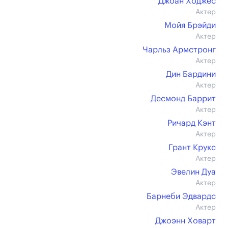
Джоан Ходжес
Актер
Мойя Брэйди
Актер
Чарльз Армстронг
Актер
Дин Бардини
Актер
Десмонд Баррит
Актер
Ричард Кэнт
Актер
Грант Крукс
Актер
Эвелин Дуа
Актер
Барнеби Эдвардс
Актер
Джоэнн Ховарт