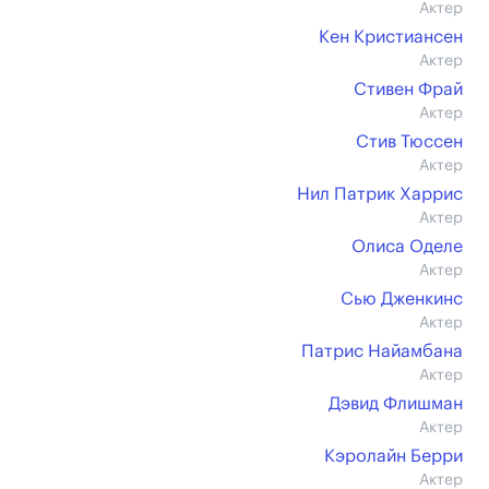
Актер
Кен Кристиансен
Актер
Стивен Фрай
Актер
Стив Тюссен
Актер
Нил Патрик Харрис
Актер
Олиса Оделе
Актер
Сью Дженкинс
Актер
Патрис Найамбана
Актер
Дэвид Флишман
Актер
Кэролайн Берри
Актер