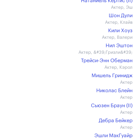
Натаниель Кёртис (II)
Актер, Эш
Шон Дули
Актер, Клайв
Кили Хоуз
Актер, Валери
Нил Эштон
Актер, &#39;Гризли&#39;
Трейси-Энн Оберман
Актер, Кэрол
Мишель Гринидж
Актер
Николас Блейн
Актер
Сьюзен Браун (II)
Актер
Дебра Бейкер
Актер
Эшли МакГуайр