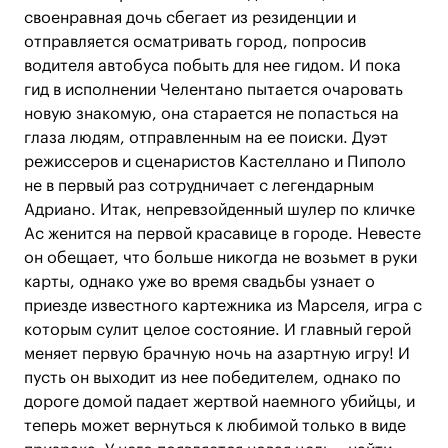
своенравная дочь сбегает из резиденции и
отправляется осматривать город, попросив
водителя автобуса побыть для нее гидом. И пока
гид в исполнении Челентано пытается очаровать
новую знакомую, она старается не попасться на
глаза людям, отправленным на ее поиски. Дуэт
режиссеров и сценаристов Кастеллано и Пиполо
не в первый раз сотрудничает с легендарным
Адриано. Итак, непревзойденный шулер по кличке
Ас женится на первой красавице в городе. Невесте
он обещает, что больше никогда не возьмет в руки
карты, однако уже во время свадьбы узнает о
приезде известного картежника из Марселя, игра с
которым сулит целое состояние. И главный герой
меняет первую брачную ночь на азартную игру! И
пусть он выходит из нее победителем, однако по
дороге домой падает жертвой наемного убийцы, и
теперь может вернуться к любимой только в виде