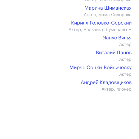
Актер, папа Сидорова
Марина Шиманская
Актер, мама Сидорова
Кирилл Головко-Серский
Актер, мальчик с бумерангом
Яанус Вялья
Актер
Виталий Панов
Актер
Мирче Соцки-Войническу
Актер
Андрей Кладовщиков
Актер, пионер