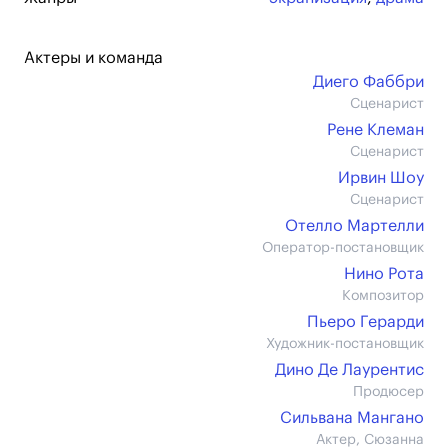
Актеры и команда
Диего Фаббри
Сценарист
Рене Клеман
Сценарист
Ирвин Шоу
Сценарист
Отелло Мартелли
Оператор-постановщик
Нино Рота
Композитор
Пьеро Герарди
Художник-постановщик
Дино Де Лаурентис
Продюсер
Сильвана Мангано
Актер, Сюзанна