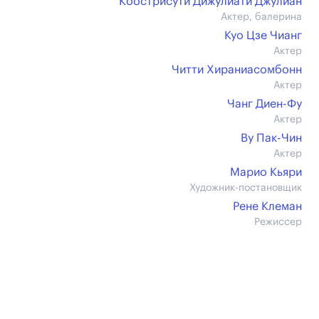
Коострисути Дижулиати Джулиан
Актер, балерина
Куо Цзе Чианг
Актер
Читти Хираниасомбонн
Актер
Чанг Диен-Фу
Актер
Ву Пак-Чин
Актер
Марио Кьяри
Художник-постановщик
Рене Клеман
Режиссер