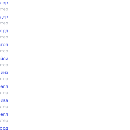
лэр
ктер
рдер
ктер
форд
ктер
стэл
ктер
эйси
ктер
Лииз
ктер
мелл
ктер
Вива
ктер
нелл
ктер
Уорд