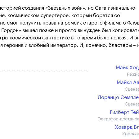
 историей создания «Звездных войн», но Сага изначально
е, космическом супергерое, который борется со
не смог получить права на ремейк старого фильма о Флэ
ш Гордон» вышел позже и просто вынужден был копироват
тры космической фантастике в то время было нельзя. И в
я героиня и злобный император. И, конечно, бластеры – 
Майк Ход
Режи
Майкл А
Сцена
Лоренцо Семпле
Сцена
Гилберт Те
Оператор-постано
Ховард Б
Композ