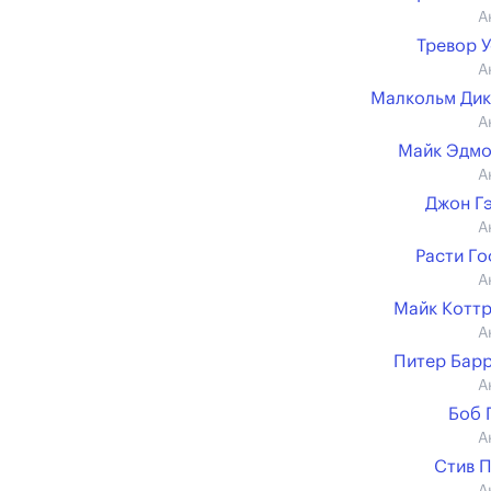
А
Тревор 
А
Малкольм Ди
А
Майк Эдмо
А
Джон Г
А
Расти Г
А
Майк Котт
А
Питер Бар
А
Боб 
А
Стив 