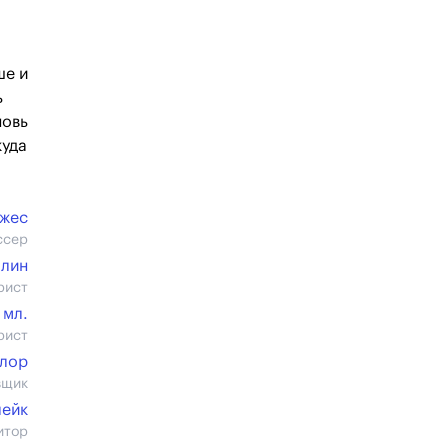
ше и
ь
новь
куда
жес
ссер
ллин
рист
 мл.
рист
йлор
вщик
лейк
итор