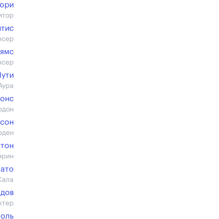
юри
итор
нтис
юсер
ьямс
юсер
Мути
Аура
жонс
рдон
сон
рден
лтон
эрин
ато
Кала
юдов
ктер
поль