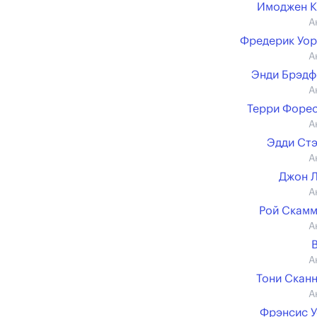
Имоджен К
А
Фредерик Уо
А
Энди Брэд
А
Терри Форе
А
Эдди Ст
А
Джон 
А
Рой Скам
А
А
Тони Скан
А
Фрэнсис 