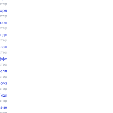
ктер
Уорд
ктер
ксон
ктер
ндс
ктер
эван
ктер
оффе
ктер
релл
ктер
роуз
ктер
Гуди
ктер
Пэйн