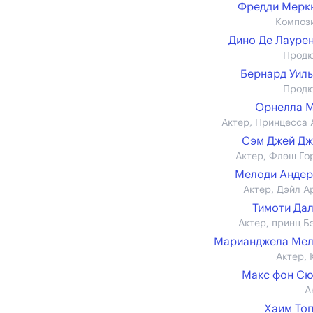
Фредди Мерк
Композ
Дино Де Лауре
Прод
Бернард Уил
Прод
Орнелла 
Актер, Принцесса 
Сэм Джей Д
Актер, Флэш Го
Мелоди Андер
Актер, Дэйл А
Тимоти Да
Актер, принц Б
Марианджела Мел
Актер, 
Макс фон С
А
Хаим То