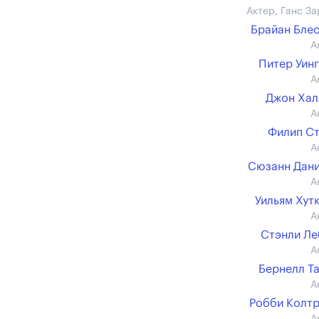
Актер, Ганс За
Брайан Бле
А
Питер Уин
А
Джон Хал
А
Филип С
А
Сюзанн Дан
А
Уильям Хут
А
Стэнли Л
А
Бернелл Т
А
Робби Колт