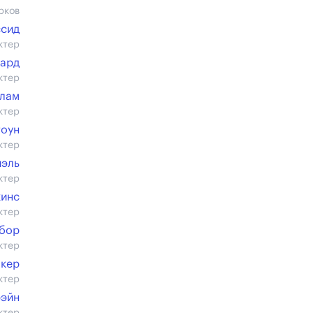
рков
ссид
ктер
гард
ктер
лам
ктер
тоун
ктер
иэль
ктер
кинс
ктер
ебор
ктер
акер
ктер
рэйн