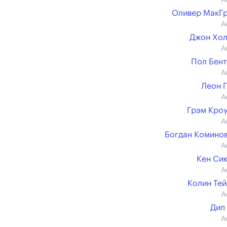
А
Оливер МакГ
А
Джон Хо
А
Пол Бен
А
Леон 
А
Грэм Кро
А
Богдан Комино
А
Кен Си
А
Колин Те
А
Дип
А