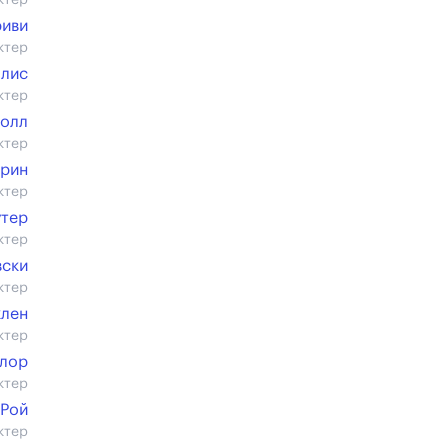
ктер
риви
ктер
ллис
ктер
толл
ктер
Грин
ктер
утер
ктер
вски
ктер
клен
ктер
йлор
ктер
 Рой
ктер