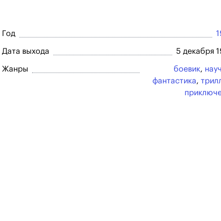
Год
1
Дата выхода
5 декабря 
Жанры
боевик
,
нау
фантастика
,
трил
приключ