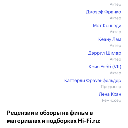
Актер
Джозеф Франко
Актер
Мэт Кеннеди
Актер
Кеану Лам
Актер
Дэррил Шилар
Актер
Крис Уэбб (VII)
Актер
Каттерли Фрауэнфельдер
Продюсер
Лена Кхан
Режиссер
Рецензии и обзоры на фильм в
материалах и подборках Hi-Fi.ru: