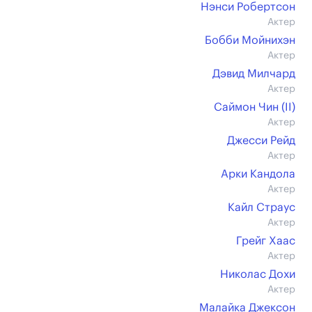
Нэнси Робертсон
Актер
Бобби Мойнихэн
Актер
Дэвид Милчард
Актер
Саймон Чин (II)
Актер
Джесси Рейд
Актер
Арки Кандола
Актер
Кайл Страус
Актер
Грейг Хаас
Актер
Николас Дохи
Актер
Малайка Джексон