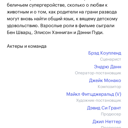
беличьем супергеройстве, сколько о любви к
животным и о том, как родители на грани развода
могут вновь найти общий язык, к вящему детскому
удовольствию. Взрослые роли в фильме сыграли
Бен Шварц, Элисон Хэнниган и Дэнни Пуди.
Актеры и команда
Брэд Коупленд
Сценарист
Эндрю Данн
Оператор-постановщик
Джейк Монако
Композитор
Майкл Фитцджеральд (V)
Художник-постановщик
Дэвид Си Грант
Продюсер
Джил Неттер