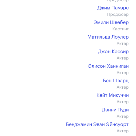
Продюсер
Джим Пауэрс
Продюсер
Эмили Швебер
Кастинг
Матильда Лоулер
Актер
Джон Кэссир
Актер
Элисон Ханниган
Актер
Бен Шварц
Актер
Кейт Микуччи
Актер
Дэнни Пуди
Актер
Бенджамин Эван Эйнсуорт
Актер