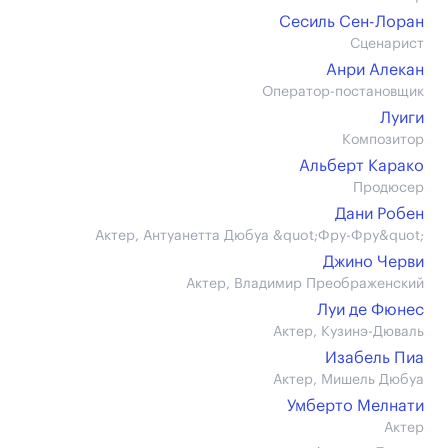
Сесиль Сен-Лоран
Сценарист
Анри Алекан
Оператор-постановщик
Луиги
Композитор
Альберт Карако
Продюсер
Дани Робен
Актер, Антуанетта Дюбуа &quot;Фру-Фру&quot;
Джино Черви
Актер, Владимир Преображенский
Луи де Фюнес
Актер, Кузинэ-Дюваль
Изабель Пиа
Актер, Мишель Дюбуа
Умберто Мелнати
Актер