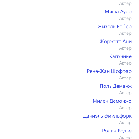
Актер
Миша Ауэр
Актер
Жизель Робер
Актер
Жоржетт Ани
Актер
Капучине
Актер
Рене-Жан Шоффар
Актер
Поль Деманж
Актер
Милен Демонжо
Актер
Даниэль Эмильфорк
Актер
Ролан Родье
Актер