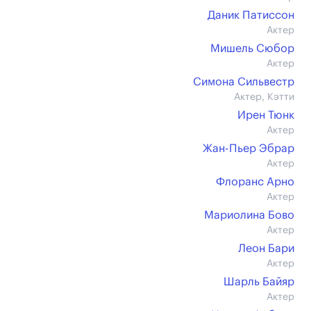
Даник Патиссон
Актер
Мишель Сюбор
Актер
Симона Сильвестр
Актер, Кэтти
Ирен Тюнк
Актер
Жан-Пьер Эбрар
Актер
Флоранс Арно
Актер
Мариолина Бово
Актер
Леон Бари
Актер
Шарль Байяр
Актер