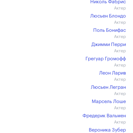
Николь Фабрис
Актер
Люсьен Блондо
Актер
Поль Бонифас
Актер
Джимми Перри
Актер
Грегуар Громофф
Актер
Леон Ларив
Актер
Люсьен Легран
Актер
Марсель Лоше
Актер
Фредерик Вальмен
Актер
Вероника Зубер