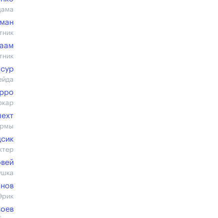
дама
тман
тник
раам
тник
сур
ейда
рро
ркар
лехт
ермы
дсик
ктер
овей
ушка
анов
Эрик
соев