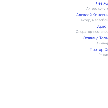
Лев Ж
Актер, конст
Алексей Кожевн
Актер, маслобо
Арво
Оператор-постано
Освальд Тоо
Сцена
Пеэтер С
Режи