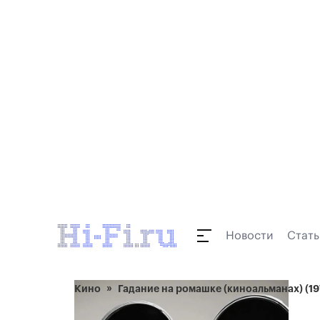
Новости
Стать
Кино
Гадание на ромашке (киноальманах) (19