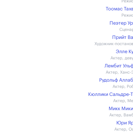
Режи
Тоомас Тах
Режи
Пеэтер У
Сцена
Прийт В
Художник-постано
Элле К
Актер, дев
Лембит Уль
Актер, Ханс-
Рудольф Алла
Актер, Ро
Кюллики Сальдре-
Актер, М
Микк Мик
Актер, Вам
Юри Яр
Актер, О