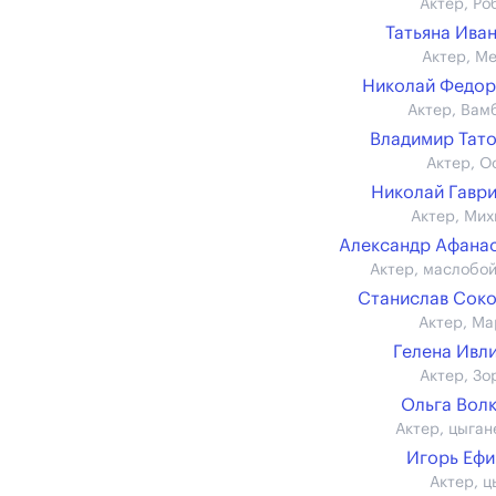
Актер, Ро
Татьяна Ива
Актер, М
Николай Федо
Актер, Вам
Владимир Тат
Актер, О
Николай Гавр
Актер, Мих
Александр Афана
Актер, маслобо
Станислав Сок
Актер, Ма
Гелена Ивл
Актер, Зо
Ольга Вол
Актер, цыган
Игорь Еф
Актер, ц