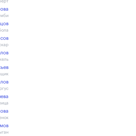
берт
нова
емби
рцов
бола
осов
скар
илов
кель
сьев
йщик
олов
ргус
иева
рица
кова
енок
имов
ыган