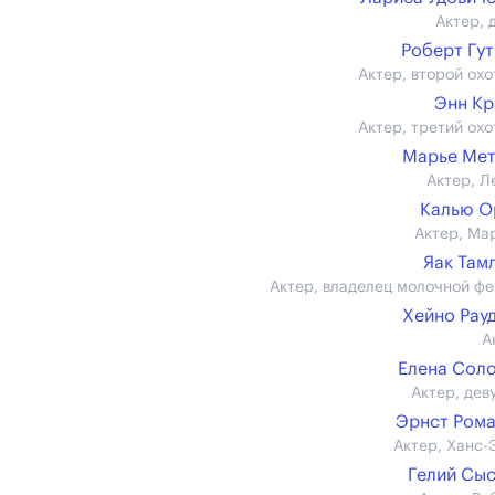
Актер, 
Роберт Гу
Актер, второй охо
Энн К
Актер, третий охо
Марье Мет
Актер, Л
Калью О
Актер, Ма
Яак Там
Актер, владелец молочной ф
Хейно Рау
А
Елена Сол
Актер, дев
Эрнст Ром
Актер, Ханс-
Гелий Сы