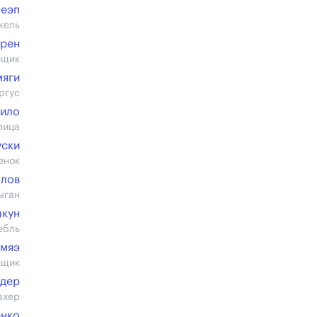
Пеэп
кель
орен
йщик
мяги
ргус
рило
рица
уски
енок
алов
ыган
лкун
ебль
тмяэ
йщик
ндер
ахер
енко