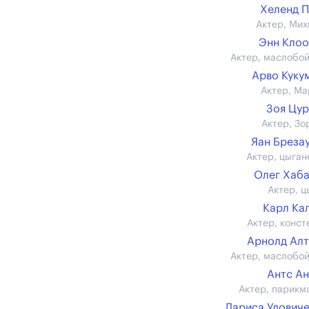
Хеленд 
Актер, Мих
Энн Кло
Актер, маслобо
Арво Куку
Актер, Ма
Зоя Цу
Актер, Зо
Яан Бреза
Актер, цыган
Олег Хаб
Актер, ц
Карл Ка
Актер, конст
Арнолд Ал
Актер, маслобо
Антс А
Актер, парикм
Лариса Удович