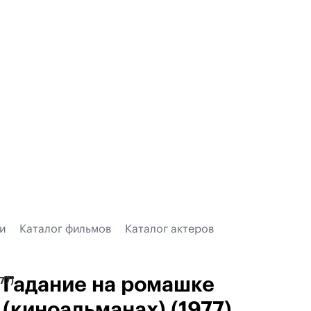
и
Каталог фильмов
Каталог актеров
Гадание на ромашке
77)
(киноальманах) (1977)