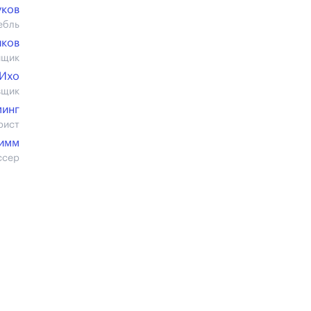
уков
ебль
иков
йщик
 Ихо
вщик
минг
рист
имм
ссер