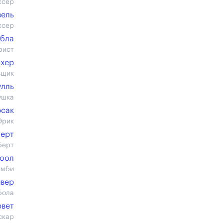
ссер
вель
ссер
рбла
рист
ахер
вщик
улль
ушка
фсак
Эрик
берт
берт
Тоол
емби
ивер
бола
вет
скар