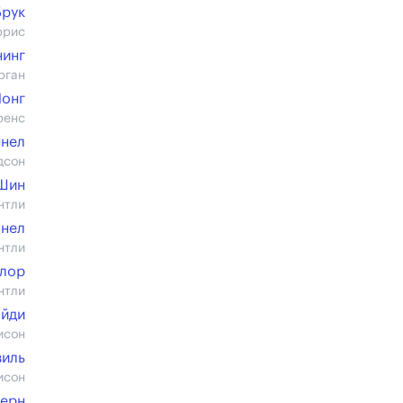
Брук
ррис
нинг
рган
Лонг
ренс
нел
дсон
 Шин
нтли
нел
нтли
йлор
нтли
айди
исон
виль
исон
верн