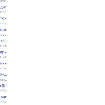
рист
адиз
итор
Итон
юсер
Смит
юсер
ркин
тинг
ндри
тинг
тини
исон
 Рид
филд
(II)
иббс
ронг
нтли