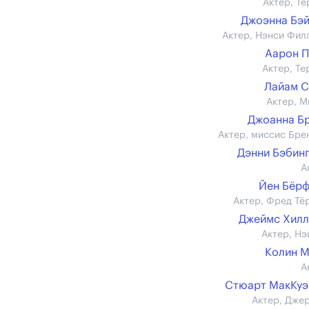
Актер, Те
Джоэнна Бэ
Актер, Нэнси Фил
Аарон 
Актер, Те
Лайам 
Актер, М
Джоанна Б
Актер, миссис Бре
Дэнни Бэбин
А
Йен Бёр
Актер, Фред Тё
Джеймс Хил
Актер, Нэ
Колин 
А
Стюарт МакКуэ
Актер, Дже