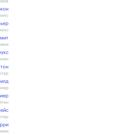
реза
йкон
липс
Пьер
ренс
Смит
икки
рукс
ннан
гтон
ктер
филд
рнер
лиер
йтан
Мейс
ктер
рри
реми