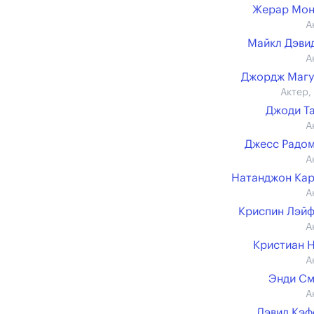
Жерар Мон
А
Майкл Дэвид 
А
Джордж Магу
Актер,
Джоди Т
А
Джесс Радо
А
Натанджон Ка
А
Криспин Лэй
А
Кристиан 
А
Энди С
А
Дэвид Кэ