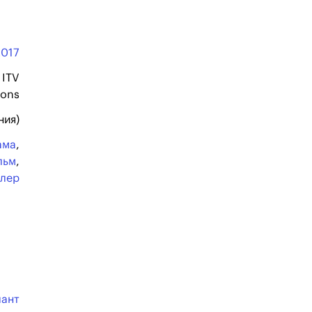
2017
ITV
ions
ния)
ама
,
льм
,
ллер
лант