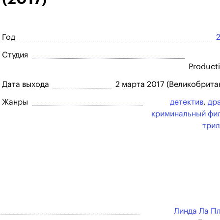
Год
Студия
Product
Дата выхода
2 марта 2017 (Великобрита
Жанры
детектив
,
др
криминальный фи
три
Линда Ла П