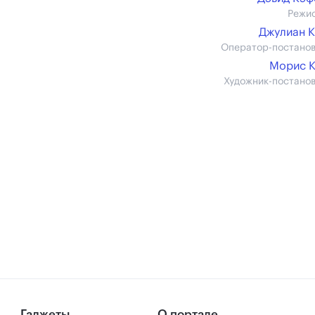
Режи
Джулиан 
Оператор-постано
Морис 
Художник-постано
Гаджеты
О портале