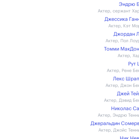
Эндрю 
Актер, сержант Ха
Джессика Ган
Актер, Кэт Мо
Джордан 
Актер, Пол Лоу
Томми МакДон
Актер, Ха
Рут
Актер, Рене Бе
Лекс Шрап
Актер, Джон Бе
Джей Те
Актер, Дэвид Бе
Николас С
Актер, Эндрю Тенн
Джеральдин Сомер
Актер, Джойс Тенн
Ник Не