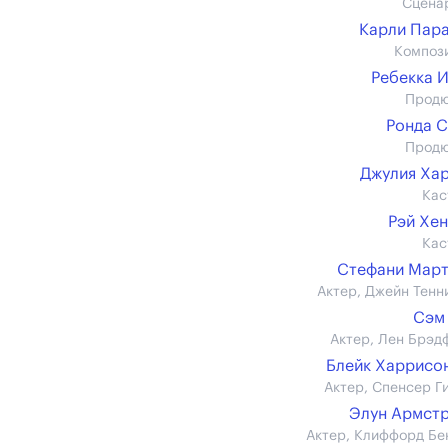
Сцена
Карли Пар
Композ
Ребекка 
Прод
Ронда 
Прод
Джулия Ха
Кас
Рэй Хе
Кас
Стефани Мар
Актер, Джейн Тенн
Сэм
Актер, Лен Брэд
Блейк Харрисон 
Актер, Спенсер Г
Элун Армст
Актер, Клиффорд Бе