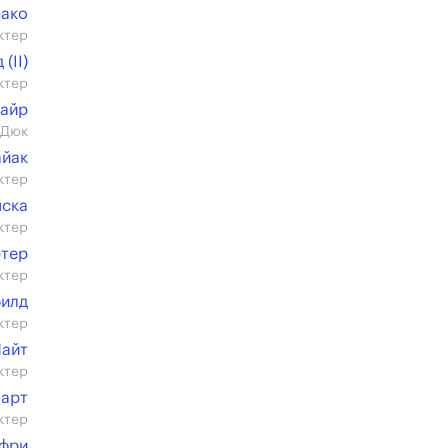
ако
ктер
(II)
ктер
айр
 Дюк
айак
ктер
мска
ктер
ртер
ктер
филд
ктер
Найт
ктер
март
ктер
ффри