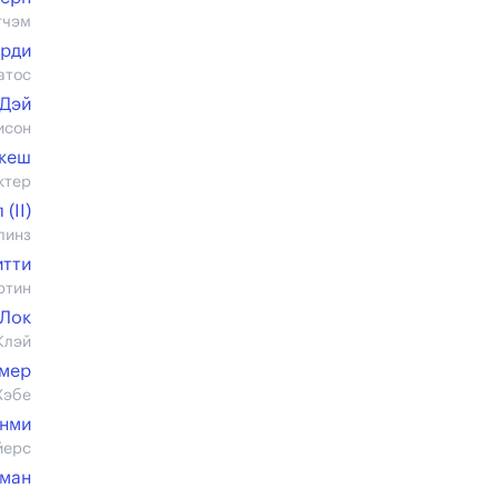
тчэм
орди
атос
 Дэй
исон
екеш
ктер
(II)
линз
итти
ртин
 Лок
Клэй
мер
Хэбе
унми
йерс
ман