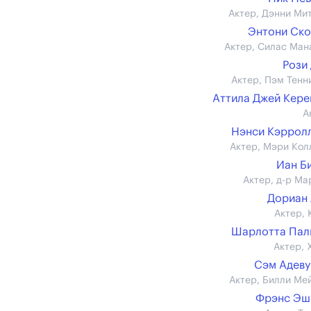
Актер, Дэнни Ми
Энтони Ск
Актер, Силас Ман
Рози
Актер, Пэм Тенн
Аттила Джей Кер
А
Нэнси Кэрролл 
Актер, Мэри Кол
Иан Б
Актер, д-р Ма
Дориан
Актер, 
Шарлотта Пал
Актер, 
Сэм Адев
Актер, Билли Ме
Фрэнс Эш