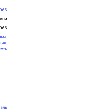
1965
льм
1966
льм
,
ция
,
есть
шаль