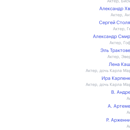
Актер, Бис
Александр Х
Актер, Ан
Сергей Стол
Актер, Г
Александр Сми
Актер, Го
Эль Трактов
Актер, Эве
Лена Ка
Актер, дочь Карла Ма
Ира Карпен
Актер, дочь Карла Ма
В. Андр
А
А. Артем
А
Р. Арженн
А