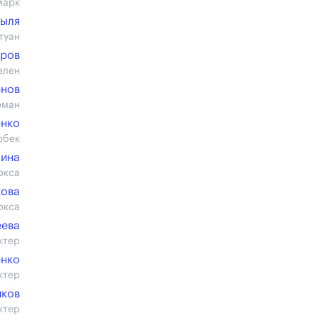
марк
выля
туан
яров
елен
рнов
фман
енко
рбек
шина
ркса
кова
ркса
еева
ктер
енко
ктер
иков
ктер