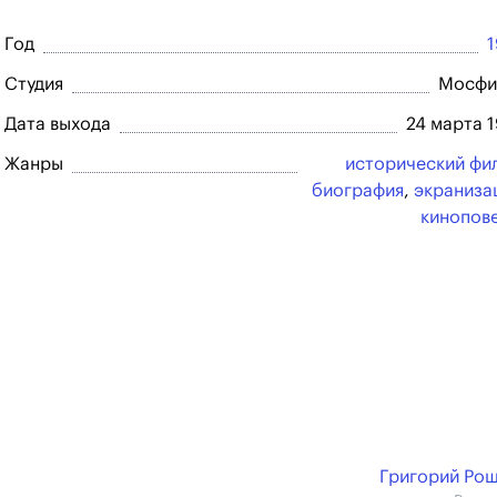
Год
Студия
Мосфи
Дата выхода
24 марта 
Жанры
исторический фи
биография
,
экраниза
кинопов
Григорий Ро