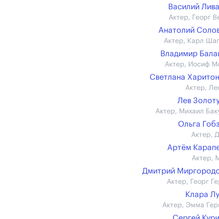
Василий Лив
Актер, Георг В
Анатолий Соло
Актер, Карл Ша
Владимир Бал
Актер, Иосиф М
Светлана Харито
Актер, Ле
Лев Золот
Актер, Михаил Бак
Ольга Гоб
Актер, 
Артём Карап
Актер, 
Дмитрий Миргород
Актер, Георг Ге
Клара Л
Актер, Эмма Гер
Сергей Кур