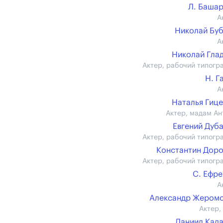
Л. Баша
А
Николай Бу
А
Николай Гла
Актер, рабочий типогр
Н. Г
А
Наталья Гиц
Актер, мадам Ан
Евгений Дуб
Актер, рабочий типогр
Константин Дор
Актер, рабочий типогр
С. Ефр
А
Александр Жером
Актер,
Даниил Кад