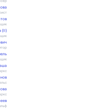
ссер
кова
рист
атов
вщик
(II)
вщик
ович
итор
ель
вщик
ваша
аркс
нов
ельс
това
аркс
сеев
ольф