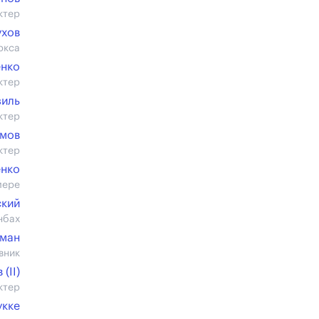
ктер
ухов
ркса
енко
ктер
зиль
ктер
имов
ктер
енко
мере
ский
нбах
нман
вник
(II)
ктер
укке