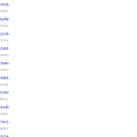
анов
еерт
вьёв
ппер
ашов
олль
нова
нхен
ухин
унин
зева
Даша
етян
Месс
ский
рвег
учко
верг
илов