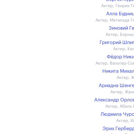
Актер, Генрих Г
Алла Будни
Актер, Матильда Г
Зиновий Г
Актер, Борнш
Григорий Шпи
Актер, Ке
Фёдор Ник
Актер, Вальтер-Со
Никита Миха
Актер, 
Ариадна Шенг
Актер, Жан
Александр Орлов 
Актер, Абель 
Людмила Чурс
Актер, И
Эрих Гербер