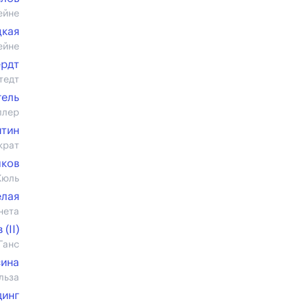
ейне
цкая
ейне
ердт
тедт
гель
ллер
итин
крат
лков
Жюль
елая
нета
(II)
Ганс
ина
льза
динг