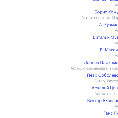
А
Борис Кож
Актер, соратник Ма
А. Кузьм
А
Виталий Му
А
В. Макс
А
Леонид Пархом
Актер, сумасшедший в ка
Пётр Соболев
Актер, Рауте
Аркадий Ци
Актер, полко
Виктор Яковлев 
А
Ганс Л