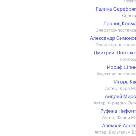
Режи
Галина Серебря
Сцена
Леонид Косм
Оператор-постано
Александр Симонов 
Оператор-постано
Дмитрий Шостак
Композ
Иосиф Шпин
Художник-постано
Игорь К
Актер, Карл М
Андрей Миро
Актер, Фридрих Энг
Руфина Нифон
Актер, Женни М
Алексей Алек
Актер, Вильгельм В