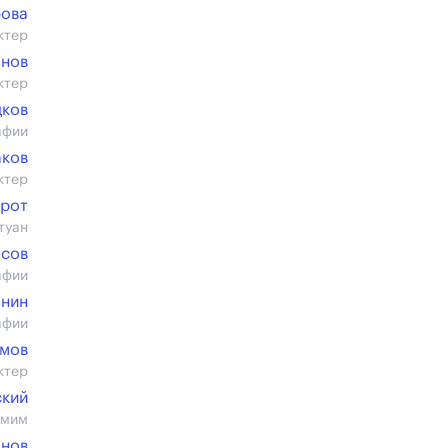
рова
ктер
бнов
ктер
дков
афии
аков
ктер
ерот
туан
асов
афии
онин
афии
емов
ктер
ский
 мим
анов