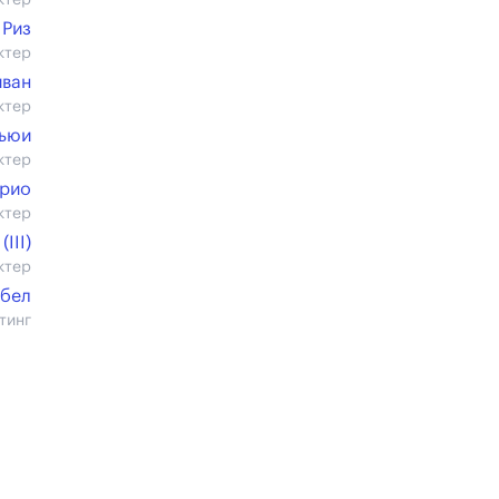
ктер
 Риз
ктер
иван
ктер
Хьюи
ктер
ерио
ктер
III)
ктер
йбел
тинг