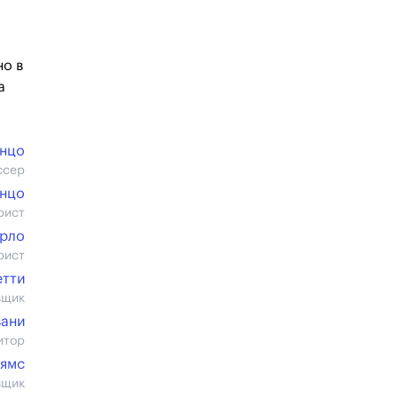
но в
а
анцо
ссер
анцо
рист
ерло
рист
етти
вщик
вани
итор
ьямс
вщик