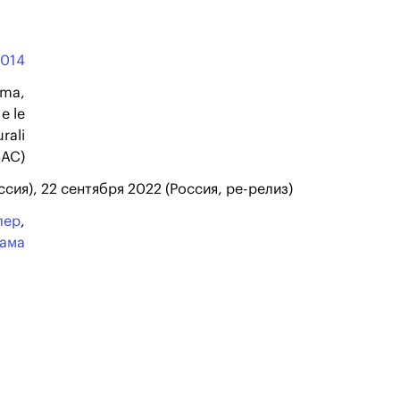
2014
ema,
e le
rali
BAC)
ссия), 22 сентября 2022 (Россия, ре-релиз)
лер
,
ама