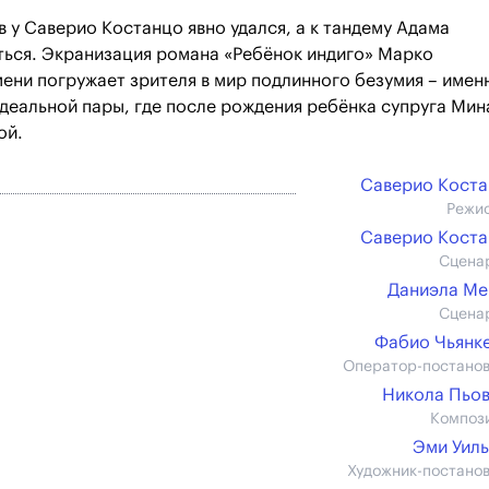
 у Саверио Костанцо явно удался, а к тандему Адама
ться. Экранизация романа «Ребёнок индиго» Марко
ени погружает зрителя в мир подлинного безумия – имен
деальной пары, где после рождения ребёнка супруга Мин
ой.
Саверио Кост
Режи
Саверио Кост
Сцена
Даниэла М
Сцена
Фабио Чьянк
Оператор-постано
Никола Пьо
Композ
Эми Уил
Художник-постано