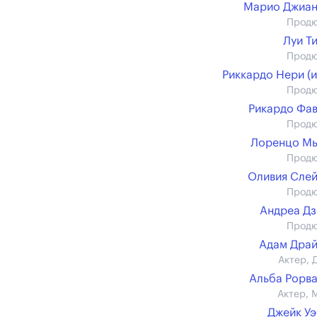
Марио Джиан
Прод
Луи Т
Прод
Риккардо Нери (и
Прод
Рикардо Фа
Прод
Лоренцо Мь
Прод
Оливия Сле
Прод
Андреа Д
Прод
Адам Дра
Актер, 
Альба Рорв
Актер, 
Джейк У