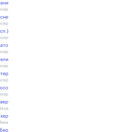
ани
юсер
исне
юсер
cп.)
юсер
вато
юсер
ели
юсер
йтер
юсер
зосо
юсер
йвер
Джуд
ахер
Мина
эбер