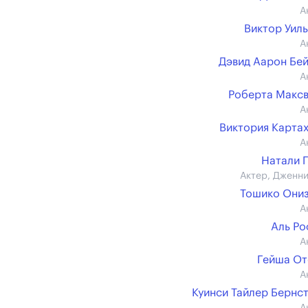
А
Виктор Уил
А
Дэвид Аарон Бе
А
Роберта Макс
А
Виктория Карта
А
Натали 
Актер, Дженн
Тошико Они
А
Аль Р
А
Гейша О
А
Куинси Тайлер Бернс