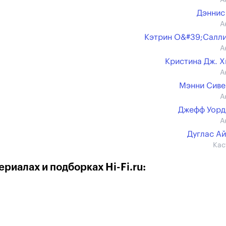
А
Дэннис
А
Кэтрин О&#39;Салл
А
Кристина Дж. 
А
Мэнни Сив
А
Джефф Уорд (
А
Дуглас А
Кас
риалах и подборках Hi-Fi.ru: