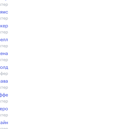
ктер
ьямс
ктер
йкер
ктер
велл
ктер
хена
ктер
Голд
ифер
зава
ктер
оффе
ктер
теро
ктер
тайн