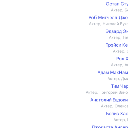
Остап Ст
Актер, Б
Роб Митчелл-Дж
Актер, Николай Бух
Эдвард Э
Актер, Те
Трэйси К
Актер, 
Род 
Актер, А
Адам МакНам
Актер, Дм
Тим Ча
Актер, Григорий Зино
Анатолий Евдок
Актер, Олекс
Белиз Ха
Актер, 
Джокаста Анде