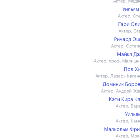
Актер, Медв
Уильям
Актер, Ст
Гари Ол
Актер, Ст
Ричард Э
Актер, Остап
Майкл Д
Актер, проф. Малишн
Пол Х
Актер, Лазарь Каган
Доминик Борр
Актер, Андрей Жд
Кэти Кира К
Актер, Вар
Уилья
Актер, Кам
Малкольм Фри
Актер, Мол