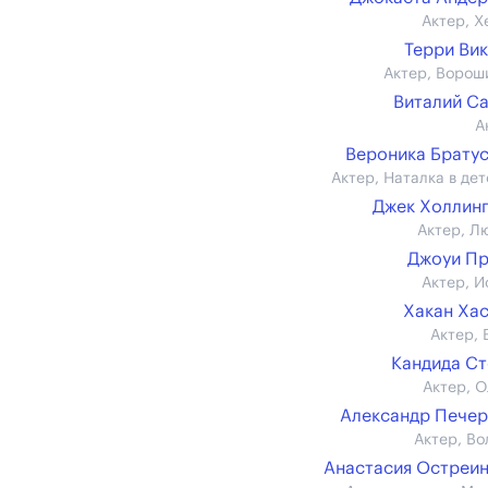
Актер, Х
Терри Ви
Актер, Ворош
Виталий С
А
Вероника Брату
Актер, Наталка в дет
Джек Холлин
Актер, Л
Джоуи П
Актер, И
Хакан Ха
Актер, 
Кандида С
Актер, О
Александр Пече
Актер, Во
Анастасия Остреи