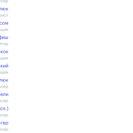
ссер
люк
рист
лсом
вщик
фиш
итор
чкок
вщик
ский
вщик
люк
юсер
зели
юсер
cп.)
юсер
агер
юсер