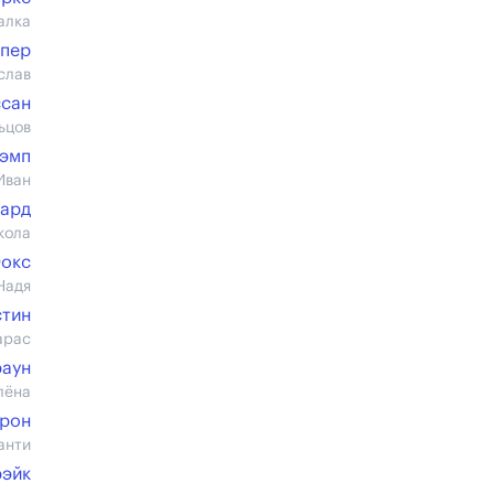
алка
ппер
слав
ссан
ьцов
тэмп
Иван
нард
кола
Фокс
Надя
стин
арас
раун
лёна
арон
анти
рэйк