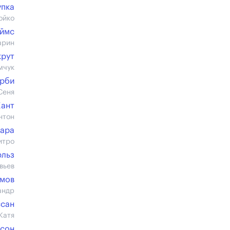
упка
ойко
еймс
арин
крут
мчук
ерби
Сеня
Хант
нтон
ара
итро
рльз
вьев
имов
андр
ссан
Катя
рсон