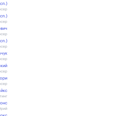
cп.)
юсер
cп.)
юсер
ович
юсер
cп.)
юсер
ачук
юсер
ский
юсер
тори
юсер
йкс
тинг
ронс
Юрий
эркс