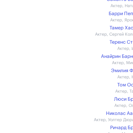
Актер, Нат
Барри Пе
Актер, Яро
Тамер Ха
Актер, Сергей Кол
Теренс С
Актер, 
Анайрин Бар
Актер, Ми
Эмилия 
Актер, 
Том О
Актер, Т
Люси Б
Актер, О
Николас А
Актер, Уолтер Дюр
Ричард Б