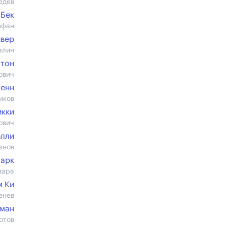
едев
 Бек
ефан
ивер
алин
штон
ович
женн
иков
икки
ович
елли
анов
ларк
вара
м Ки
енев
ман
отов