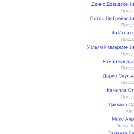
Денис Дэвидсон (и
Прод
Питер Ди Грейвс (и
Прод
Ян Игнат
Прод
Уильям Иммермэн (и
Прод
Роман Киндр
Прод
Дарко Скуль
Прод
Камилла С
Прод
Джемма Са
Кас
Макс Ай
Актер, 
Саманта Б