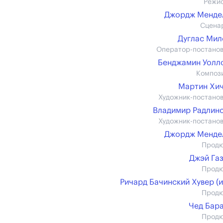
Режи
Джордж Менде
Сцена
Дуглас Ми
Оператор-постано
Бенджамин Уолл
Композ
Мартин Хи
Художник-постано
Владимир Радлин
Художник-постано
Джордж Менде
Прод
Джэй Га
Прод
Ричард Бачинский Хувер (и
Прод
Чед Бар
Прод