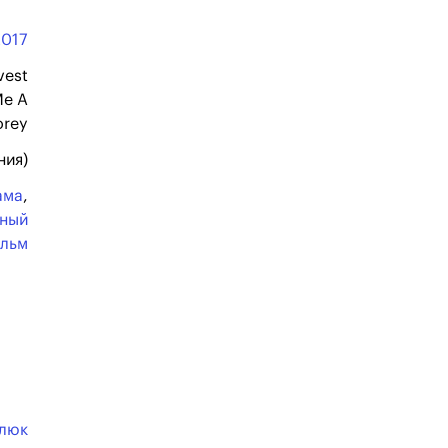
2017
vest
Me A
orey
ния)
ама
,
нный
льм
люк