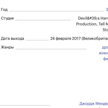
Год
Студия
Devil&#39;s Har
Production, Tell 
St
Дата выхода
24 февраля 2017 (Великобрита
Жанры
др
вое
фи
Джордж Менде