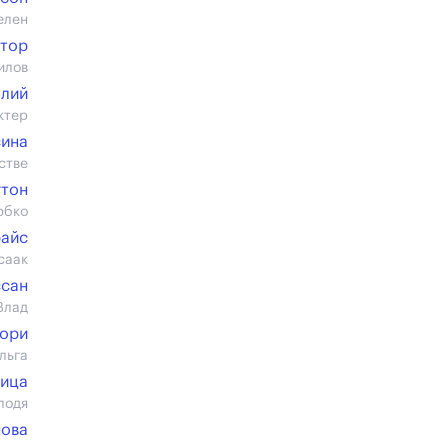
елен
ктор
илов
алий
ктер
сина
стве
гтон
юбко
райс
саак
ссан
Влад
тори
льга
рица
лодя
нова