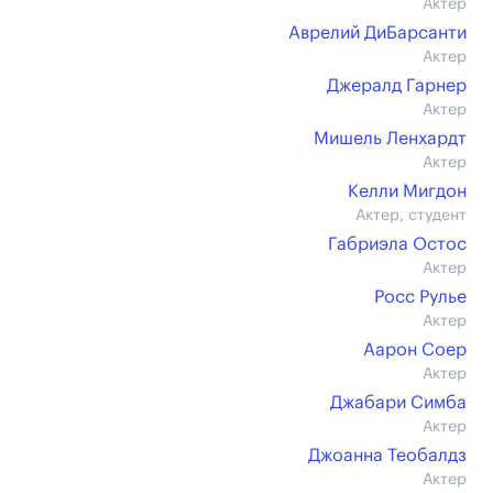
Актер
Аврелий ДиБарсанти
Актер
Джералд Гарнер
Актер
Мишель Ленхардт
Актер
Келли Мигдон
Актер, студент
Габриэла Остос
Актер
Росс Рулье
Актер
Аарон Соер
Актер
Джабари Симба
Актер
Джоанна Теобалдз
Актер