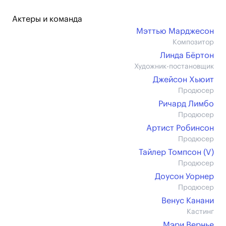
Актеры и команда
Мэттью Марджесон
Композитор
Линда Бёртон
Художник-постановщик
Джейсон Хьюит
Продюсер
Ричард Лимбо
Продюсер
Артист Робинсон
Продюсер
Тайлер Томпсон (V)
Продюсер
Доусон Уорнер
Продюсер
Венус Канани
Кастинг
Мэри Вернье