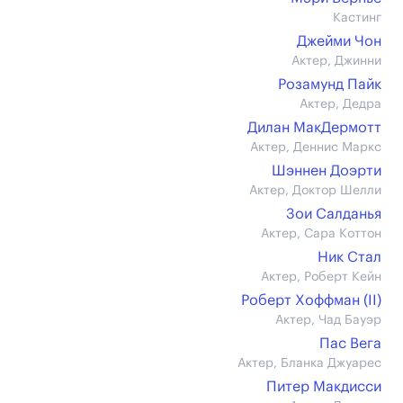
Кастинг
Джейми Чон
Актер, Джинни
Розамунд Пайк
Актер, Дедра
Дилан МакДермотт
Актер, Деннис Маркс
Шэннен Доэрти
Актер, Доктор Шелли
Зои Салданья
Актер, Сара Коттон
Ник Стал
Актер, Роберт Кейн
Роберт Хоффман (II)
Актер, Чад Бауэр
Пас Вега
Актер, Бланка Джуарес
Питер Макдисси