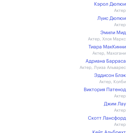
Кэрол Дюпюи
Актер
Луис Дюпюи
Актер
Эмили Мид
Актер, Хлоя Маркс
Тиара МакКинни
Актер, Махогани
Адриана Барраса
Актер, Луиза Альварес
Эддисон Блэк
Актер, Колби
Виктория Патенод
Актер
Джим Лау
Актер
Скотт Лансфорд
Актер
Кейт Альбрехт