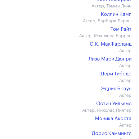
Актер, Тэмми Линн
Коллин Кэмп
Актер, Барбара Бариш
Том Райт
Актер, Максвелл Баррон
С.К. МакФарланд
Актер
Лиза Мари Дюпри
Актер
Шери Тибодо
Актер
Эдрик Браун
Актер
Остин Уильямс
Актер, Николас Пинтер
Моника Акоста
Актер
Дорис Каммингс