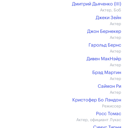
Дмитрий Дьяченко (III)
Актер, Боб
Джеки Зейн
Актер
Джон Бернекер
Актер
Гарольд Бернс
Актер
Дивен МакНэйр
Актер
Брэд Мартин
Актер
Саймон Ри
Актер
Кристофер Бо Лэндон
Режиссер
Росс Томас
Актер, официант Лукас
Симус Тирни