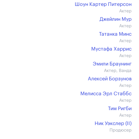
Шоун Картер Питерсон
Актер
Джейлин Мур
Актер
Татанка Минс
Актер
Мустафа Харрис
Актер
Эмили Браунинг
Актер, Ванда
Алексей Борзунов
Актер
Мелисса Эрл Стаббс
Актер
Тим Ригби
Актер
Ник Уэкслер (II)
Продюсер