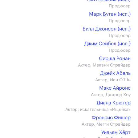
Продюсер
Марк Бутан (иcп.)
Продюсер
Билл Джонсон (иcп.)
Продюсер
Джим Сейбел (иcп.)
Продюсер
Сирша Ронан
Актер, Мелани Страйдер
Джейк Абель
Актер, Иен О’Ши
Макс Айронс
Актер, Джаред Хоу
Диана Крюгер
Актер, искательница «Ищейка»
Фрэнсис Фишер
Актер, Мегги Страйдер
Уильям Хёрт