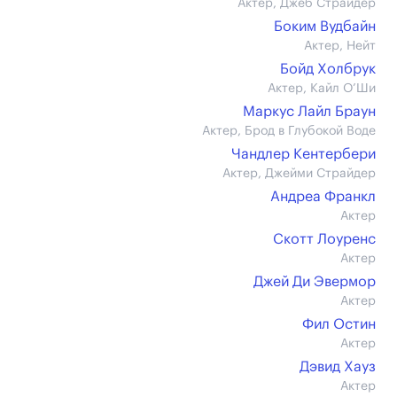
Актер, Джеб Страйдер
Боким Вудбайн
Актер, Нейт
Бойд Холбрук
Актер, Кайл О’Ши
Маркус Лайл Браун
Актер, Брод в Глубокой Воде
Чандлер Кентербери
Актер, Джейми Страйдер
Андреа Франкл
Актер
Скотт Лоуренс
Актер
Джей Ди Эвермор
Актер
Фил Остин
Актер
Дэвид Хауз
Актер