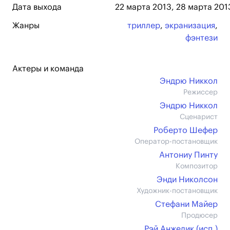
Дата выхода
22 марта 2013, 28 марта 201
Жанры
триллер
,
экранизация
,
фэнтези
Актеры и команда
Эндрю Никкол
Режиссер
Эндрю Никкол
Сценарист
Роберто Шефер
Оператор-постановщик
Антониу Пинту
Композитор
Энди Николсон
Художник-постановщик
Стефани Майер
Продюсер
Рэй Анжелик (иcп.)