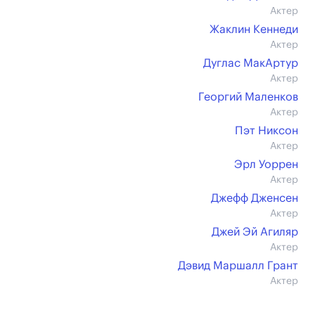
Актер
Жаклин Кеннеди
Актер
Дуглас МакАртур
Актер
Георгий Маленков
Актер
Пэт Никсон
Актер
Эрл Уоррен
Актер
Джефф Дженсен
Актер
Джей Эй Агиляр
Актер
Дэвид Маршалл Грант
Актер