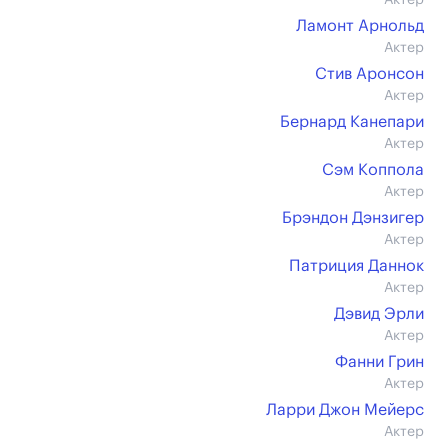
Актер
Ламонт Арнольд
Актер
Стив Аронсон
Актер
Бернард Канепари
Актер
Сэм Коппола
Актер
Брэндон Дэнзигер
Актер
Патриция Даннок
Актер
Дэвид Эрли
Актер
Фанни Грин
Актер
Ларри Джон Мейерс
Актер