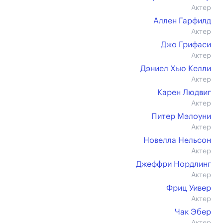
Актер
Аллен Гарфилд
Актер
Джо Грифаси
Актер
Дэниел Хью Келли
Актер
Карен Людвиг
Актер
Питер Мэлоуни
Актер
Новелла Нельсон
Актер
Джеффри Нордлинг
Актер
Фриц Уивер
Актер
Чак Эбер