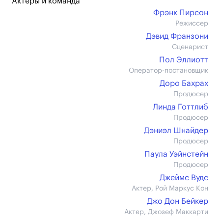
Актеры и команда
Фрэнк Пирсон
Режиссер
Дэвид Франзони
Сценарист
Пол Эллиотт
Оператор-постановщик
Доро Бахрах
Продюсер
Линда Готтлиб
Продюсер
Дэниэл Шнайдер
Продюсер
Паула Уэйнстейн
Продюсер
Джеймс Вудс
Актер, Рой Маркус Кон
Джо Дон Бейкер
Актер, Джозеф Маккарти