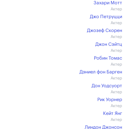
Захари Мотт
Актер
Джо Петруцци
Актер
Джозеф Скорен
Актер
Джон Сэйтц
Актер
Робин Томас
Актер
Дэниел фон Барген
Актер
Дон Уодсуорт
Актер
Рик Уорнер
Актер
Кейт Янг
Актер
Линдон Джонсон