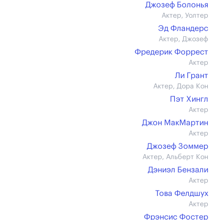
Джозеф Болонья
Актер, Уолтер
Эд Фландерс
Актер, Джозеф
Фредерик Форрест
Актер
Ли Грант
Актер, Дора Кон
Пэт Хингл
Актер
Джон МакМартин
Актер
Джозеф Зоммер
Актер, Альберт Кон
Дэниэл Бензали
Актер
Това Фелдшух
Актер
Фрэнсис Фостер