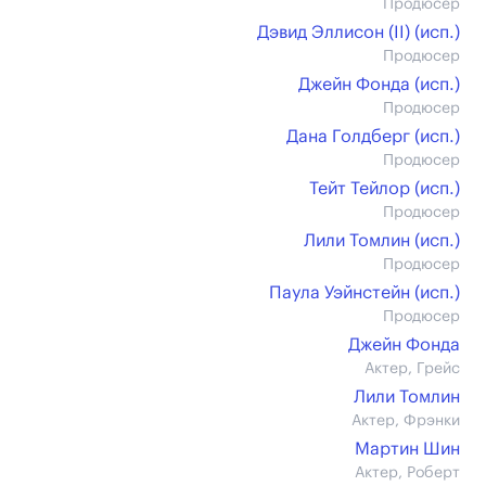
Продюсер
Дэвид Эллисон (II) (иcп.)
Продюсер
Джейн Фонда (иcп.)
Продюсер
Дана Голдберг (иcп.)
Продюсер
Тейт Тейлор (иcп.)
Продюсер
Лили Томлин (иcп.)
Продюсер
Паула Уэйнстейн (иcп.)
Продюсер
Джейн Фонда
Актер, Грейс
Лили Томлин
Актер, Фрэнки
Мартин Шин
Актер, Роберт