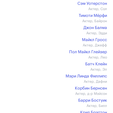
Сэм Уотерстон
Актер, Сол
Тимоти Мёрфи
Актер, Байрон
Джон Балма
Актер, Эдди
Майкл Гросс
Актер, Джефф
Пол Майкл Глейзер
Актер, Лео
Батч Клейн
Актер, Эл
Мэри Линда Филлипс
Актер, Дафни
Корбин Бернсен
Актер, д-р Мэйсон
Барри Бостуик
Актер, Билл
Крид Брэттон