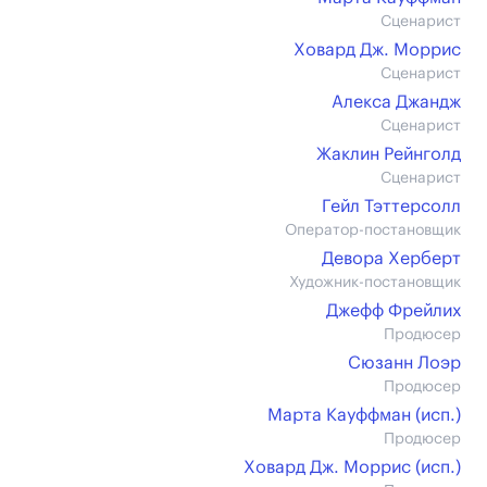
Сценарист
Ховард Дж. Моррис
Сценарист
Алекса Джандж
Сценарист
Жаклин Рейнголд
Сценарист
Гейл Тэттерсолл
Оператор-постановщик
Девора Херберт
Художник-постановщик
Джефф Фрейлих
Продюсер
Сюзанн Лоэр
Продюсер
Марта Кауффман (иcп.)
Продюсер
Ховард Дж. Моррис (иcп.)