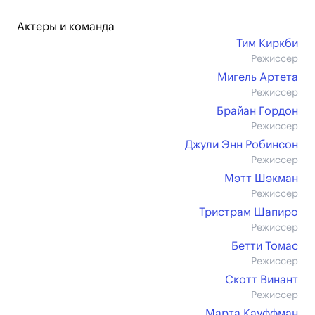
Актеры и команда
Тим Киркби
Режиссер
Мигель Артета
Режиссер
Брайан Гордон
Режиссер
Джули Энн Робинсон
Режиссер
Мэтт Шэкман
Режиссер
Тристрам Шапиро
Режиссер
Бетти Томас
Режиссер
Скотт Винант
Режиссер
Марта Кауффман