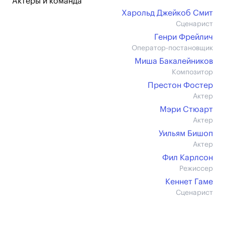
Актеры и команда
Харольд Джейкоб Смит
Сценарист
Генри Фрейлич
Оператор-постановщик
Миша Бакалейников
Композитор
Престон Фостер
Актер
Мэри Стюарт
Актер
Уильям Бишоп
Актер
Фил Карлсон
Режиссер
Кеннет Гаме
Сценарист