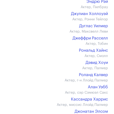
Эндрю Рэй
Актер, Пилбрау
Джулиан Холлоуэй
Актер, Ронни Тейлор
Дуглас Уилмер
Актер, Максвелл Леви
Джеффри Расселл
Актер, Тобин
Рональд Хайнс
Актер, Смолл
Дэвид Хоуи
Актер, Палмер
Роланд Калвер
Актер, г-н Ллойд Палмер
Алан Уэбб
Актер, сэр Сэмюэл Сакс
Кассандра Харрис
Актер, миссис Ллойд Палмер
Джонатан Элсом