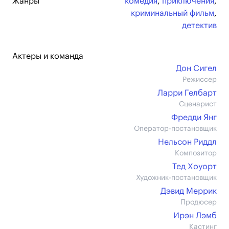
Жанры
комедия
,
приключения
,
криминальный фильм
,
детектив
Актеры и команда
Дон Сигел
Режиссер
Ларри Гелбарт
Сценарист
Фредди Янг
Оператор-постановщик
Нельсон Риддл
Композитор
Тед Хоуорт
Художник-постановщик
Дэвид Меррик
Продюсер
Ирэн Лэмб
Кастинг