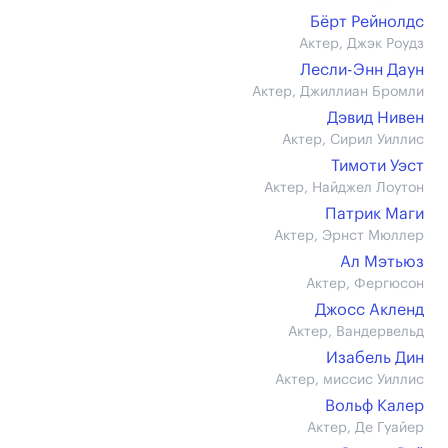
Бёрт Рейнолдс
Актер, Джэк Роудз
Лесли-Энн Даун
Актер, Джиллиан Бромли
Дэвид Нивен
Актер, Сирил Уиллис
Тимоти Уэст
Актер, Найджел Лоутон
Патрик Маги
Актер, Эрнст Мюллер
Ал Мэтьюз
Актер, Фергюсон
Джосс Акленд
Актер, Вандервельд
Изабель Дин
Актер, миссис Уиллис
Вольф Калер
Актер, Де Гуайер