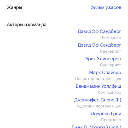
Жанры
фильм ужасов
Актеры и команда
Дэвид Эф Сандберг
Режиссер
Дэвид Эф Сандберг
Сценарист
Эрик Хайссерер
Сценарист
Марк Спайсер
Оператор-постановщик
Бенджамин Уоллфиш
Композитор
Дженнифер Спенс (II)
Художник-постановщик
Лоуренс Грэй
Продюсер
Джек Л. Мюррэй (иcп.)