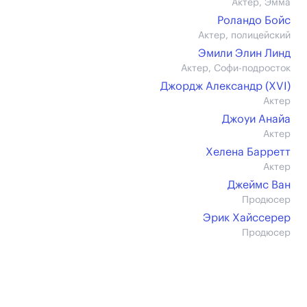
Актер, Эмма
Роландо Бойс
Актер, полицейский
Эмили Элин Линд
Актер, Софи-подросток
Джордж Александр (XVI)
Актер
Джоуи Анайа
Актер
Хелена Барретт
Актер
Джеймс Ван
Продюсер
Эрик Хайссерер
Продюсер