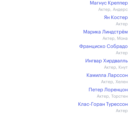
Магнус Креппер
Актер, Андерс
Ян Костер
Актер
Марика Линдстрём
Актер, Мона
Франциско Собрадо
Актер
Ингвар Хирдвалль
Актер, Кнут
Камилла Ларссон
Актер, Хелен
Петер Лоренцон
Актер, Торстен
Клас-Горан Турессон
Актер