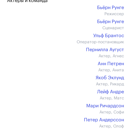
Актеры и команда
Бьёрн Рунге
Режиссер
Бьёрн Рунге
Сценарист
Ульф Брантос
Оператор-постановщик
Пернилла Аугуст
Актер, Агнес
Анн Петрен
Актер, Анита
Якоб Эклунд
Актер, Рикард
Лейф Андре
Актер, Матс
Мари Ричардсон
Актер, Софи
Петер Андерссон
Актер, Олоф