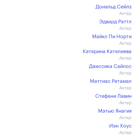
Дональд Сейлз
Актер
Эдвард Раттл
Актер
Майкл Пи Норти
Актер
Катерина Кателиева
Актер
Джессика Сайпос
Актер
Маттиас Ретамал
Актер
Стефани Лавин
Актер
Мэтью Янагия
Актер
Иэн Хоус
Актер