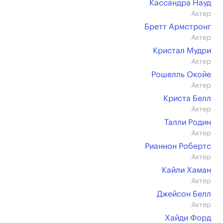
Кассандра Науд
Актер
Бретт Армстронг
Актер
Кристал Мудри
Актер
Рошелль Окойе
Актер
Криста Белл
Актер
Талли Родин
Актер
Рианнон Робертс
Актер
Кайли Хаман
Актер
Джейсон Белл
Актер
Хайди Форд