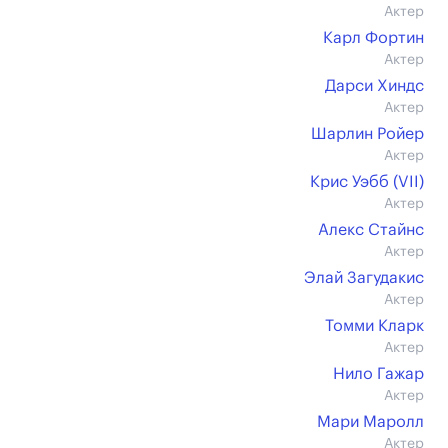
Актер
Карл Фортин
Актер
Дарси Хиндс
Актер
Шарлин Ройер
Актер
Крис Уэбб (VII)
Актер
Алекс Стайнс
Актер
Элай Загудакис
Актер
Томми Кларк
Актер
Нило Гажар
Актер
Мари Маролл
Актер