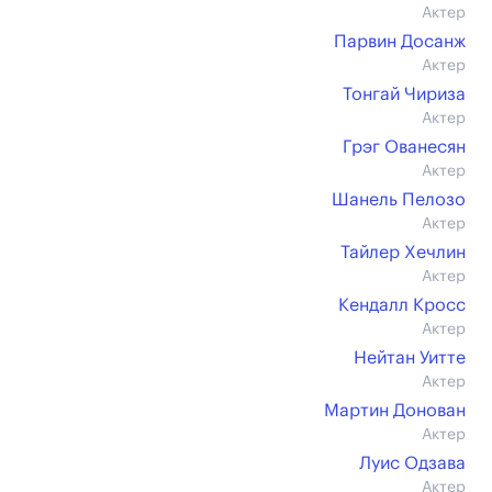
Актер
Парвин Досанж
Актер
Тонгай Чириза
Актер
Грэг Ованесян
Актер
Шанель Пелозо
Актер
Тайлер Хечлин
Актер
Кендалл Кросс
Актер
Нейтан Уитте
Актер
Мартин Донован
Актер
Луис Одзава
Актер