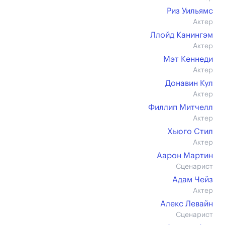
Риз Уильямс
Актер
Ллойд Канингэм
Актер
Мэт Кеннеди
Актер
Донавин Кул
Актер
Филлип Митчелл
Актер
Хьюго Стил
Актер
Аарон Мартин
Сценарист
Адам Чейз
Актер
Алекс Левайн
Сценарист