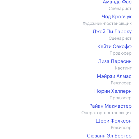
Аманда Фае
Сценарист
Чэд Кровчук
Художник-постановщик
Джей Пи Лароку
Сценарист
Кейти Сэкофф
Продюсер
Лиза Пэрэсин
Кастинг
Мэйрзи Алмас
Режиссер
Норин Хэлперн
Продюсер
Райан Макмастер
Оператор-постановщик
Шери Фолксон
Режиссер
Сюзанн Эл Бергер