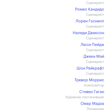
Сценарист
Ромео Кандидо
Сценарист
Лорен Госнелл
Сценарист
Наледи Джексон
Сценарист
Люси Пейдж
Сценарист
Джеки Мэй
Сценарист
Шон Рейкрафт
Сценарист
Тревор Моррис
Композитор
Стивен Гигэн
Художник-постановщик
Омар Мадха
Продюсер