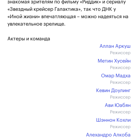
знакомая зрителям по фильму «Риддик» и сериалу
«Звездный крейсер Галактика», так что ДНК у
«Иной жизни» впечатляющая – можно надеяться на
увлекательное зрелище.
Актеры и команда
Аллан Аркуш
Режиссер
Метин Хусейн
Режиссер
Омар Мадха
Режиссер
Кевин Доулинг
Режиссер
Ави Юабян
Режиссер
Шэннон Кохли
Режиссер
Алехандро Алкоба