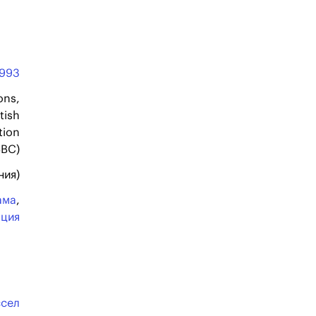
1993
ons,
tish
tion
BBC)
ния)
ама
,
ация
ссел