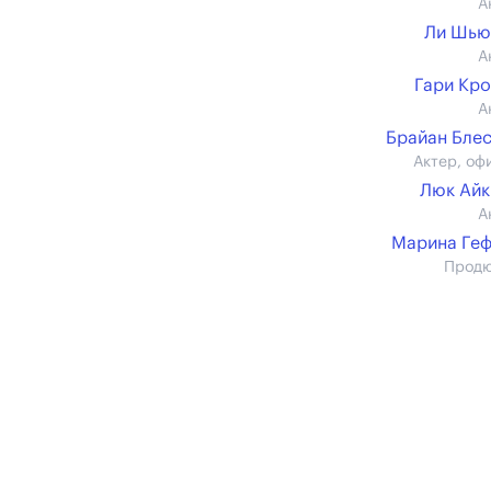
А
Ли Шью
А
Гари Кр
А
Брайан Бле
Актер, оф
Люк Ай
А
Марина Ге
Прод