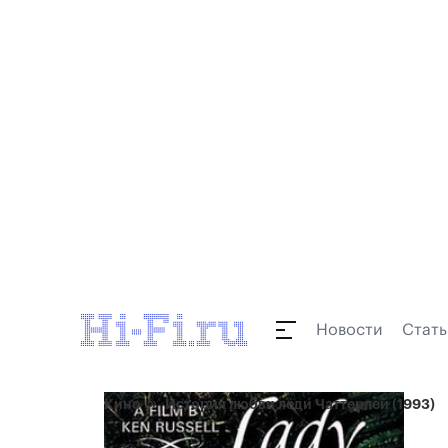
Новости
Стать
Кино
История любви леди Чаттерлей (1993)