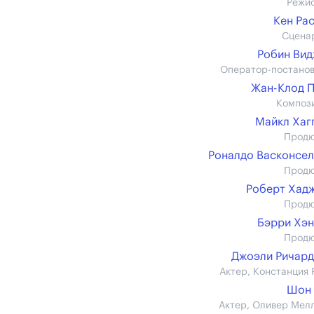
Режи
Кен Ра
Сцена
Робин Ви
Оператор-постано
Жан-Клод 
Композ
Майкл Хаг
Прод
Роналдо Васконсе
Прод
Роберт Хад
Прод
Бэрри Хэ
Прод
Джоэли Ричар
Актер, Констанция 
Шон 
Актер, Оливер Мел