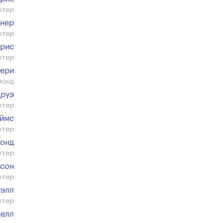
ктер
рнер
ктер
Арис
ктер
ери
монд
Друэ
ктер
аймс
ктер
онд
ктер
исон
ктер
уэлл
ктер
селл