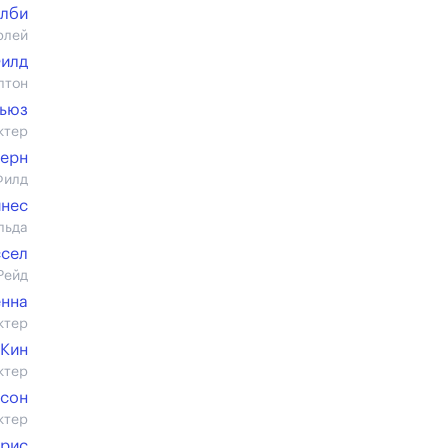
илби
рлей
илд
лтон
ьюз
ктер
терн
Филд
йнес
льда
ссел
Рейд
нна
ктер
 Кин
ктер
дсон
ктер
эрис