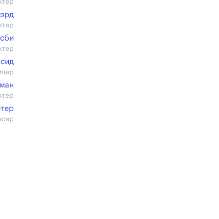
ктер
эрд
ктер
осби
ктер
ссид
ицер
кман
ктер
фтер
юсер