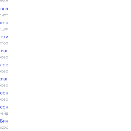
ссер
ссел
рист
джон
вщик
Пети
итор
гиаг
юсер
ллос
юсер
жиаг
юсер
нсон
юсер
дсон
Рейд
Бин
лорс