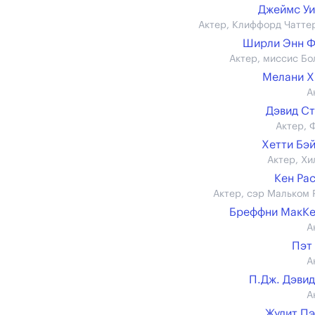
Джеймс У
Актер, Клиффорд Чатте
Ширли Энн Ф
Актер, миссис Бо
Мелани Х
А
Дэвид С
Актер, 
Хетти Бэ
Актер, Хи
Кен Ра
Актер, сэр Мальком 
Бреффни МакКе
А
Пэт
А
П.Дж. Дэви
А
Жудит П