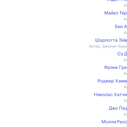
А
Майкл Те
А
Бен 
А
Шарлотта Эйв
Актер, Джулия Хам
Су 
А
Фрэнк Гр
А
Роджер Хэмм
А
Николас Хатч
А
Джо Па
А
Молли Рас