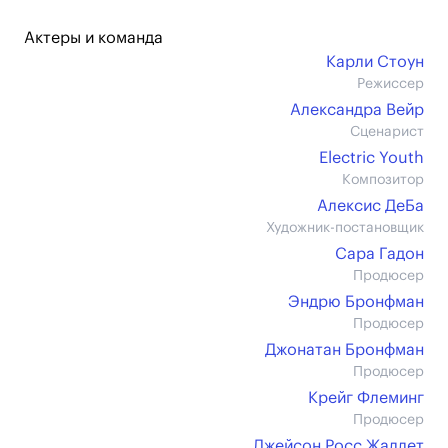
Актеры и команда
Карли Стоун
Режиссер
Александра Вейр
Сценарист
Electric Youth
Композитор
Алексис ДеБа
Художник-постановщик
Сара Гадон
Продюсер
Эндрю Бронфман
Продюсер
Джонатан Бронфман
Продюсер
Крейг Флеминг
Продюсер
Джейсон Росс Жаллет