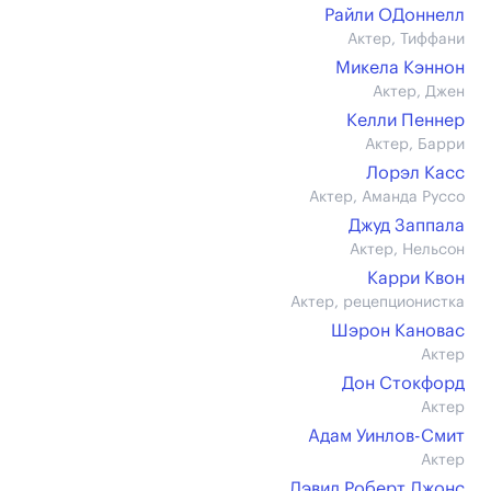
Райли ОДоннелл
Актер, Тиффани
Микела Кэннон
Актер, Джен
Келли Пеннер
Актер, Барри
Лорэл Касс
Актер, Аманда Руссо
Джуд Заппала
Актер, Нельсон
Карри Квон
Актер, рецепционистка
Шэрон Кановас
Актер
Дон Стокфорд
Актер
Адам Уинлов-Смит
Актер
Дэвид Роберт Джонс