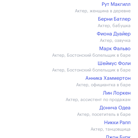
Рут Макгилл
Актер, женщина в деревне
Берни Батлер
Актер, бабушка
Фиона Дуайер
Актер, озвучка
Марк Фальво
Актер, Бостонский болельщик в баре
Шеймус Фоли
Актер, Бостонский болельщик в баре
Анника Хаммертон
Актер, официантка в баре
Лин Лоркен
Актер, ассистент по продажам
Доннча Одеа
Актер, посетитель в баре
Никки Рапп
Актер, танцовщица
Джон Бурк