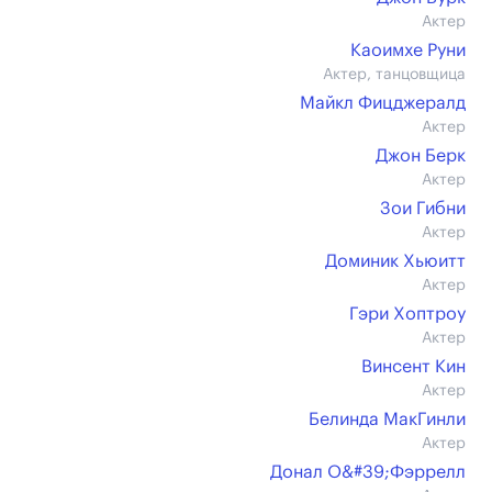
Актер
Каоимхе Руни
Актер, танцовщица
Майкл Фицджералд
Актер
Джон Берк
Актер
Зои Гибни
Актер
Доминик Хьюитт
Актер
Гэри Хоптроу
Актер
Винсент Кин
Актер
Белинда МакГинли
Актер
Донал О&#39;Фэррелл