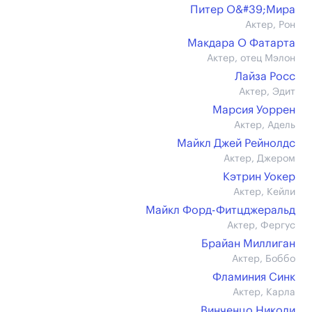
Питер О&#39;Мира
Актер, Рон
Макдара О Фатарта
Актер, отец Мэлон
Лайза Росс
Актер, Эдит
Марсия Уоррен
Актер, Адель
Майкл Джей Рейнолдс
Актер, Джером
Кэтрин Уокер
Актер, Кейли
Майкл Форд-Фитцджеральд
Актер, Фергус
Брайан Миллиган
Актер, Боббо
Фламиния Синк
Актер, Карла
Винченцо Николи