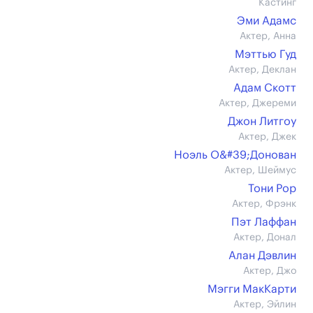
Кастинг
Эми Адамс
Актер, Анна
Мэттью Гуд
Актер, Деклан
Адам Скотт
Актер, Джереми
Джон Литгоу
Актер, Джек
Ноэль О&#39;Донован
Актер, Шеймус
Тони Рор
Актер, Фрэнк
Пэт Лаффан
Актер, Донал
Алан Дэвлин
Актер, Джо
Мэгги МакКарти
Актер, Эйлин