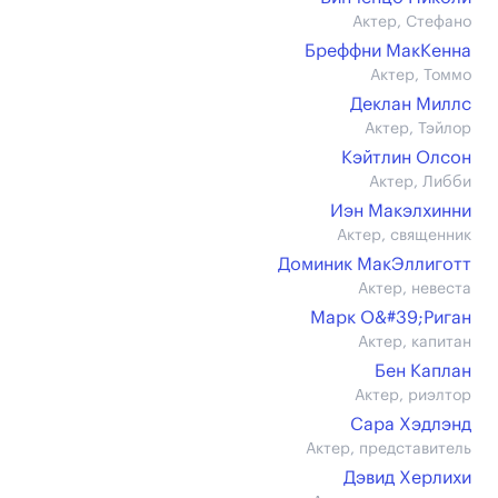
Актер, Стефано
Бреффни МакКенна
Актер, Томмо
Деклан Миллс
Актер, Тэйлор
Кэйтлин Олсон
Актер, Либби
Иэн Макэлхинни
Актер, священник
Доминик МакЭллиготт
Актер, невеста
Марк О&#39;Риган
Актер, капитан
Бен Каплан
Актер, риэлтор
Сара Хэдлэнд
Актер, представитель
Дэвид Херлихи