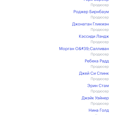
Продюсер
Роджер Бирнбаум
Продюсер
Джонатан Гликмэн
Продюсер
Кэссиди Лэндж
Продюсер
Морган О&#39;Салливан
Продюсер
Ребека Радд
Продюсер
Джей Си Спинк
Продюсер
Эрин Стам
Продюсер
Джэйк Уэйнер
Продюсер
Нина Голд