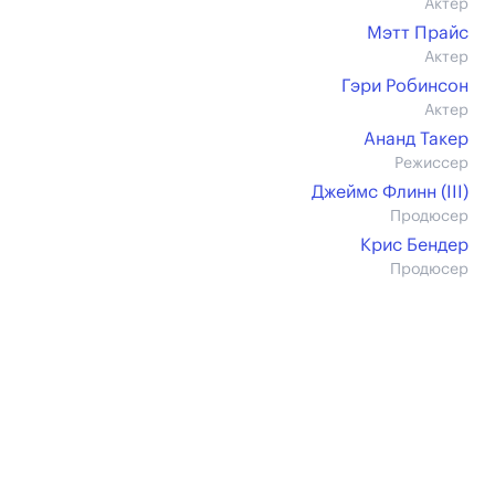
Актер
Мэтт Прайс
Актер
Гэри Робинсон
Актер
Ананд Такер
Режиссер
Джеймс Флинн (III)
Продюсер
Крис Бендер
Продюсер