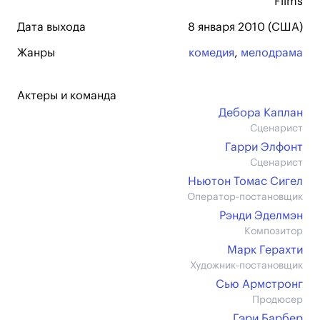
Films
Дата выхода
8 января 2010 (США)
Жанры
комедия
,
мелодрама
Актеры и команда
Дебора Каплан
Сценарист
Гарри Элфонт
Сценарист
Ньютон Томас Сигел
Оператор-постановщик
Рэнди Эделмэн
Композитор
Марк Герахти
Художник-постановщик
Сью Армстронг
Продюсер
Гэри Барбер